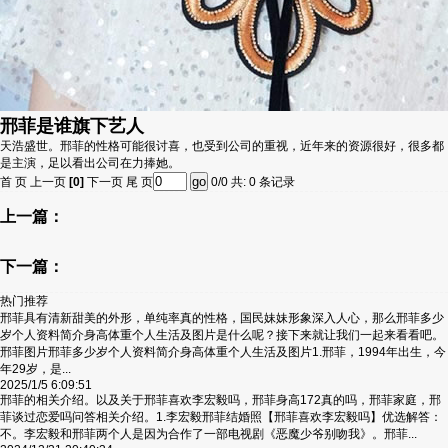
邢菲是谁旗下艺人
天浩盛世。邢菲的性格可能很讨喜，也受到公司的重视，近年来的资源很好，很多都
是主演，足以看出公司在力捧她。
首 页 上一页
[0]
下一页 尾 页
0/0 共: 0 条记录
上一篇：
下一篇：
热门推荐
邢菲具有清新甜美的外形，单纯率真的性格，国民妹妹形象深入人心，那么邢菲多少
岁个人资料简介身高体重个人生活及图片是什么呢？接下来就让我们一起来看看吧。
邢菲图片邢菲多少岁个人资料简介身高体重个人生活及图片1.邢菲，1994年出生，今
年29岁，是...
2025/1/5 6:09:51
邢菲的相关介绍。以及关于邢菲喜欢李宏毅吗，邢菲身高172真的吗，邢菲家庭，邢
菲谈过恋爱吗问答相关介绍。1.李宏毅邢菲结婚照【邢菲喜欢李宏毅吗】优选解答：
不。李宏毅和邢菲两个人是因为合作了一部电视剧《恶魔少爷别吻我》。邢菲...