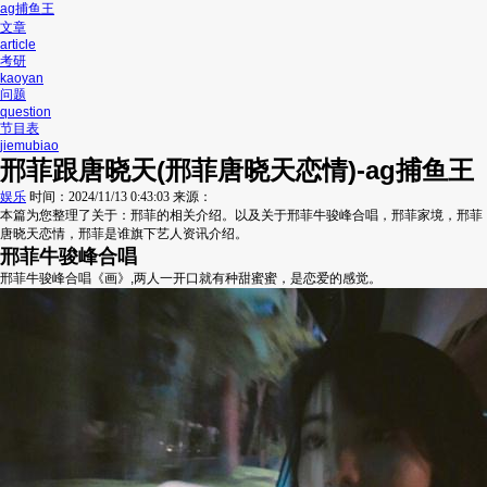
ag捕鱼王
文章
article
考研
kaoyan
问题
question
节目表
jiemubiao
邢菲跟唐晓天(邢菲唐晓天恋情)-ag捕鱼王
娱乐
时间：
2024/11/13 0:43:03
来源：
本篇为您整理了关于：邢菲的相关介绍。以及关于邢菲牛骏峰合唱，邢菲家境，邢菲
唐晓天恋情，邢菲是谁旗下艺人资讯介绍。
邢菲牛骏峰合唱
邢菲牛骏峰合唱《画》,两人一开口就有种甜蜜蜜，是恋爱的感觉。