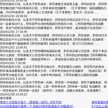
2024/12/31 20:40:34
邢菲的相关介绍。以及关于邢菲身价，邢菲唐晓天洞房第几集，邢菲的经历，邢菲和
李宏毅结婚了吗问答相关介绍。1.邢菲身价优选解答：《王子变青蛙》该剧被翻拍几
遍，2020年由邢菲、金泽等新人主演的新《王子变青蛙》更名为《忘记你，...
2024/12/31 19:38:34
邢菲的相关介绍。以及关于邢菲微博超话，邢菲拍完月昭记后在干什么，邢菲高旻睿
在一起参加过什么，邢菲原声出演的电视剧问答相关介绍。1.邢菲微博超话优选解
答：有名气些的演员都有自己的微博超话，邢菲也不例外，超话都是讨论演员的一...
2024/12/31 17:16:45
邢菲的相关介绍。以及关于邢菲的微博，邢菲经纪公司力捧，邢菲身材，邢菲拍完月
昭记后在干什么问答相关介绍。1.邢菲的微博于朦胧微博【邢菲的微博】优选解答：
邢菲的微博于朦胧微博【邢菲的微博】就是自己的名字，有1272万的粉丝，...
2024/12/31 13:56:41
邢菲的相关介绍。以及关于邢菲哪部电视剧好看，邢菲高昮睿公开恋情，邢菲下来还
有什么新剧，邢菲唐晓天公开恋情问答相关介绍。1.邢菲拍过的电视剧【邢菲哪部电
视剧好看】优选解答：《校园篮球风云》。讲述的是从校队进入到高中联赛冠军...
2024/12/31 7:35:56
邢菲的相关介绍。以及关于邢菲李汶翰合作，邢菲的腿怎么瘦的，邢菲邢凡的身份，
邢菲身高体重都是多少问答相关介绍。1.邢菲李汶翰合作优选解答：《热血狂篮》邢
菲和李汶翰是主演。合作关系，在剧中饰演姐弟。2.邢菲的腿怎么瘦的优选解...
2024/12/31 3:34:49
邢菲的相关介绍。以及关于邢菲林一合唱，邢菲胡一天电视剧，邢菲于朦胧新剧，邢
菲的粉丝名叫什么问答相关介绍。1.林一邢菲再合作【邢菲林一合唱】优选解答：林
一邢菲再合作【邢菲林一合唱】《那些年》大跑调，胡夏出来救场，全场沸腾了...
2024/12/30 23:29:23
相关搜索
香港十大强鬼片港片 《香港第一凶宅》非常可怕
奥特曼最好看
10大经典谍战片推荐一下 超级10部经典谍战片(gif图展示)
9.7分以上