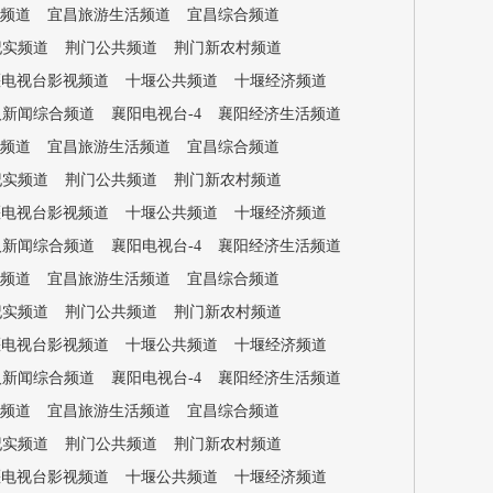
频道
宜昌旅游生活频道
宜昌综合频道
纪实频道
荆门公共频道
荆门新农村频道
堰电视台影视频道
十堰公共频道
十堰经济频道
汉新闻综合频道
襄阳电视台-4
襄阳经济生活频道
频道
宜昌旅游生活频道
宜昌综合频道
纪实频道
荆门公共频道
荆门新农村频道
堰电视台影视频道
十堰公共频道
十堰经济频道
汉新闻综合频道
襄阳电视台-4
襄阳经济生活频道
频道
宜昌旅游生活频道
宜昌综合频道
纪实频道
荆门公共频道
荆门新农村频道
堰电视台影视频道
十堰公共频道
十堰经济频道
汉新闻综合频道
襄阳电视台-4
襄阳经济生活频道
频道
宜昌旅游生活频道
宜昌综合频道
纪实频道
荆门公共频道
荆门新农村频道
堰电视台影视频道
十堰公共频道
十堰经济频道