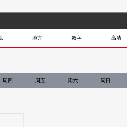
视
地方
数字
高清
周四
周五
周六
周日