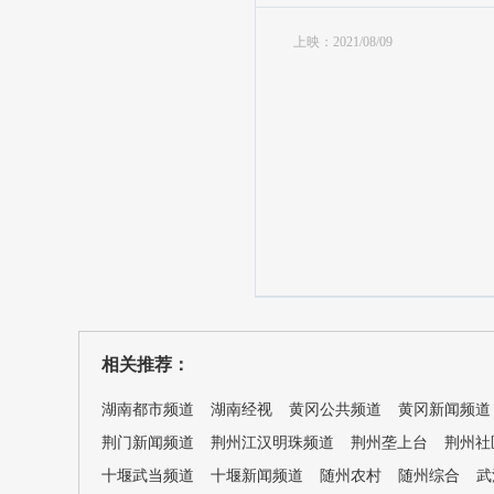
上映：2021/08/09
相关推荐：
湖南都市频道
湖南经视
黄冈公共频道
黄冈新闻频道
荆门新闻频道
荆州江汉明珠频道
荆州垄上台
荆州社
十堰武当频道
十堰新闻频道
随州农村
随州综合
武