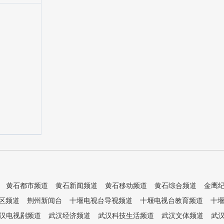
黄石都市频道
黄石新闻频道
黄石移动频道
黄石综合频道
金鹰
区频道
荆州新闻台
十堰电视台导视频道
十堰电视台教育频道
十
汉电视剧频道
武汉经济频道
武汉科技生活频道
武汉文体频道
武