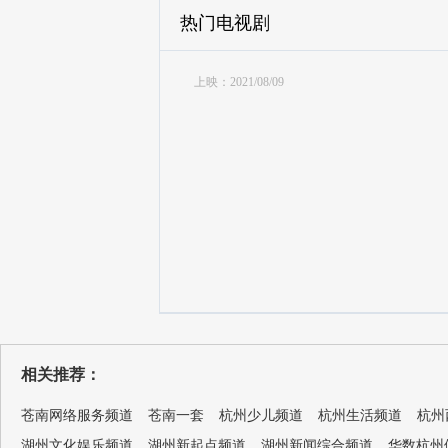
热门电视剧
上映：2021/08/09
相关推荐：
苍南网络服务频道
苍南一套
杭州少儿频道
杭州生活频道
杭州
湖州文化娱乐频道
湖州新起点频道
湖州新闻综合频道
华数杭州