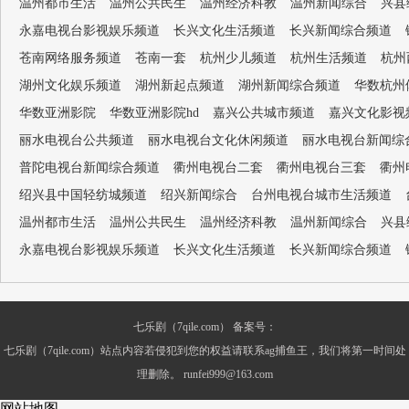
温州都市生活
温州公共民生
温州经济科教
温州新闻综合
兴县
永嘉电视台影视娱乐频道
长兴文化生活频道
长兴新闻综合频道
苍南网络服务频道
苍南一套
杭州少儿频道
杭州生活频道
杭州
湖州文化娱乐频道
湖州新起点频道
湖州新闻综合频道
华数杭州
华数亚洲影院
华数亚洲影院hd
嘉兴公共城市频道
嘉兴文化影视
丽水电视台公共频道
丽水电视台文化休闲频道
丽水电视台新闻综
普陀电视台新闻综合频道
衢州电视台二套
衢州电视台三套
衢州
绍兴县中国轻纺城频道
绍兴新闻综合
台州电视台城市生活频道
温州都市生活
温州公共民生
温州经济科教
温州新闻综合
兴县
永嘉电视台影视娱乐频道
长兴文化生活频道
长兴新闻综合频道
七乐剧（7qile.com） 备案号：
七乐剧（7qile.com）站点内容若侵犯到您的权益请联系ag捕鱼王，我们将第一时间处
理删除。
runfei999@163.com
网站地图