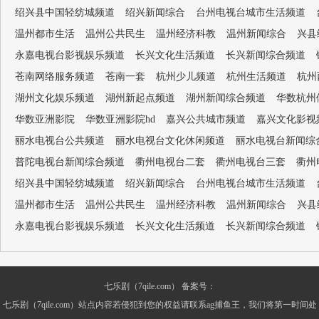
绍兴县中国轻纺城频道
绍兴新闻综合
台州电视台城市生活频道
温州都市生活
温州公共民生
温州经济科教
温州新闻综合
兴县
永嘉电视台影视娱乐频道
长兴文化生活频道
长兴新闻综合频道
苍南网络服务频道
苍南一套
杭州少儿频道
杭州生活频道
杭州
湖州文化娱乐频道
湖州新起点频道
湖州新闻综合频道
华数杭州
华数亚洲影院
华数亚洲影院hd
嘉兴公共城市频道
嘉兴文化影视
丽水电视台公共频道
丽水电视台文化休闲频道
丽水电视台新闻综
普陀电视台新闻综合频道
衢州电视台二套
衢州电视台三套
衢州
绍兴县中国轻纺城频道
绍兴新闻综合
台州电视台城市生活频道
温州都市生活
温州公共民生
温州经济科教
温州新闻综合
兴县
永嘉电视台影视娱乐频道
长兴文化生活频道
长兴新闻综合频道
七乐剧（7qile.com） 备案号：
七乐剧（7qile.com）站点内容若侵犯到您的权益请联系ag捕鱼王，我们将第一时间处