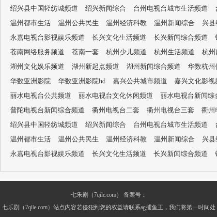
绍兴县中国轻纺城频道
绍兴新闻综合
台州电视台城市生活频道
温州都市生活
温州公共民生
温州经济科教
温州新闻综合
兴县
永嘉电视台影视娱乐频道
长兴文化生活频道
长兴新闻综合频道
苍南网络服务频道
苍南一套
杭州少儿频道
杭州生活频道
杭州
湖州文化娱乐频道
湖州新起点频道
湖州新闻综合频道
华数杭州
华数亚洲影院
华数亚洲影院hd
嘉兴公共城市频道
嘉兴文化影视
丽水电视台公共频道
丽水电视台文化休闲频道
丽水电视台新闻综
普陀电视台新闻综合频道
衢州电视台二套
衢州电视台三套
衢州
绍兴县中国轻纺城频道
绍兴新闻综合
台州电视台城市生活频道
温州都市生活
温州公共民生
温州经济科教
温州新闻综合
兴县
永嘉电视台影视娱乐频道
长兴文化生活频道
长兴新闻综合频道
七乐剧（7qile.com） 备案号：
七乐剧（7qile.com）站点内容若侵犯到您的权益请联系ag捕鱼王，我们将第一时间处