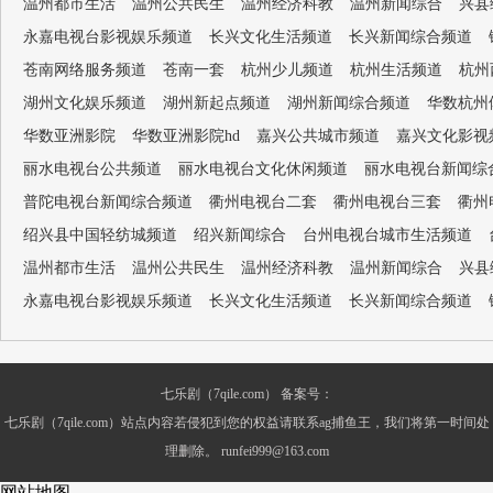
温州都市生活
温州公共民生
温州经济科教
温州新闻综合
兴县
永嘉电视台影视娱乐频道
长兴文化生活频道
长兴新闻综合频道
苍南网络服务频道
苍南一套
杭州少儿频道
杭州生活频道
杭州
湖州文化娱乐频道
湖州新起点频道
湖州新闻综合频道
华数杭州
华数亚洲影院
华数亚洲影院hd
嘉兴公共城市频道
嘉兴文化影视
丽水电视台公共频道
丽水电视台文化休闲频道
丽水电视台新闻综
普陀电视台新闻综合频道
衢州电视台二套
衢州电视台三套
衢州
绍兴县中国轻纺城频道
绍兴新闻综合
台州电视台城市生活频道
温州都市生活
温州公共民生
温州经济科教
温州新闻综合
兴县
永嘉电视台影视娱乐频道
长兴文化生活频道
长兴新闻综合频道
七乐剧（7qile.com） 备案号：
七乐剧（7qile.com）站点内容若侵犯到您的权益请联系ag捕鱼王，我们将第一时间处
理删除。
runfei999@163.com
网站地图