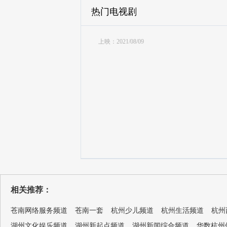
热门电视剧
上映：2021/08/09
相关推荐：
苍南网络服务频道
苍南一套
杭州少儿频道
杭州生活频道
杭州
湖州文化娱乐频道
湖州新起点频道
湖州新闻综合频道
华数杭州