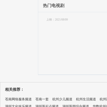
热门电视剧
上映：2021/08/09
相关推荐：
苍南网络服务频道
苍南一套
杭州少儿频道
杭州生活频道
杭州
湖州文化娱乐频道
湖州新起点频道
湖州新闻综合频道
华数杭州