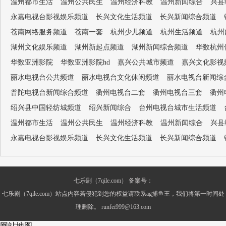
温州都市生活
温州公共民生
温州经济科教
温州新闻综合
兴县
永嘉电视台影视娱乐频道
长兴文化生活频道
长兴新闻综合频道
苍南网络服务频道
苍南一套
杭州少儿频道
杭州生活频道
杭州
湖州文化娱乐频道
湖州新起点频道
湖州新闻综合频道
华数杭州
华数亚洲影院
华数亚洲影院hd
嘉兴公共城市频道
嘉兴文化影视
丽水电视台公共频道
丽水电视台文化休闲频道
丽水电视台新闻综
普陀电视台新闻综合频道
衢州电视台二套
衢州电视台三套
衢州
绍兴县中国轻纺城频道
绍兴新闻综合
台州电视台城市生活频道
温州都市生活
温州公共民生
温州经济科教
温州新闻综合
兴县
永嘉电视台影视娱乐频道
长兴文化生活频道
长兴新闻综合频道
七乐剧（7qile.com） 备案号：
七乐剧（7qile.com）站点内容若侵犯到您的权益请联系ag捕鱼王，我们将第一时间处
理删除。
runfei999@163.com
网站地图