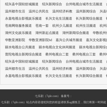
绍兴县中国轻纺城频道
绍兴新闻综合
台州电视台城市生活频道
温州都市生活
温州公共民生
温州经济科教
温州新闻综合
兴县
永嘉电视台影视娱乐频道
长兴文化生活频道
长兴新闻综合频道
苍南网络服务频道
苍南一套
杭州少儿频道
杭州生活频道
杭州
湖州文化娱乐频道
湖州新起点频道
湖州新闻综合频道
华数杭州
华数亚洲影院
华数亚洲影院hd
嘉兴公共城市频道
嘉兴文化影视
丽水电视台公共频道
丽水电视台文化休闲频道
丽水电视台新闻综
普陀电视台新闻综合频道
衢州电视台二套
衢州电视台三套
衢州
绍兴县中国轻纺城频道
绍兴新闻综合
台州电视台城市生活频道
温州都市生活
温州公共民生
温州经济科教
温州新闻综合
兴县
永嘉电视台影视娱乐频道
长兴文化生活频道
长兴新闻综合频道
七乐剧（7qile.com） 备案号：
七乐剧（7qile.com）站点内容若侵犯到您的权益请联系ag捕鱼王，我们将第一时间处