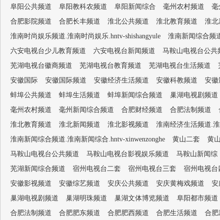
阜阳公共频道
阜阳教科农频道
阜阳新闻综合
毫州农村频道
毫
合肥影院频道
合肥长丰频道
淮北公共频道
淮北教育频道
淮北
淮南时尚娱乐频道.淮南时尚娱乐.hntv-shishangyule
淮南新闻综合频道.淮南
六安电视台少儿教育频道
六安电视台新闻频道
马鞍山电视台公共
芜湖电视台徽商频道
芜湖电视台教育频道
芜湖电视台生活频道
安徽国际
安徽国际频道
安徽经济生活频道
安徽科教频道
安徽
蚌埠公共频道
蚌埠生活频道
蚌埠新闻综合频道
巢湖电视剧频道
毫州农村频道
毫州新闻综合频道
合肥财经频道
合肥法制频道
淮北教育频道
淮北新闻频道
淮北影视频道
淮南经济生活频道.淮南经济生
淮南新闻综合频道.淮南新闻综合.hntv-xinwenzonghe
黄山二套
黄
马鞍山电视台公共频道
马鞍山电视台影视娱乐频道
马鞍山新闻综
芜湖新闻综合频道
宿州电视台二套
宿州电视台三套
宿州电视台
安徽影视频道
安徽综艺频道
安庆公共频道
安庆黄梅戏频道
安
巢湖电视剧频道
巢湖明珠频道
巢湖文体博览频道
阜阳都市频道
合肥法制频道
合肥肥东频道
合肥肥西频道
合肥生活频道
合肥