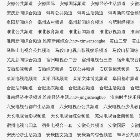
安徽公共频道
安徽国际
安徽国际频道
安徽经济生活频道
安徽
安庆新闻综合频道
蚌埠公共频道
蚌埠生活频道
蚌埠新闻综合频
阜阳新闻综合
毫州农村频道
毫州新闻综合频道
合肥财经频道
淮北公共频道
淮北教育频道
淮北新闻频道
淮北影视频道
淮南经
淮南新闻综合频道.淮南新闻综合.hntv-xinwenzonghe
黄山二套
黄
马鞍山电视台公共频道
马鞍山电视台影视娱乐频道
马鞍山新闻综
芜湖新闻综合频道
宿州电视台二套
宿州电视台三套
宿州电视台
安徽影视频道
安徽综艺频道
安庆公共频道
安庆黄梅戏频道
安
巢湖电视剧频道
巢湖明珠频道
巢湖文体博览频道
阜阳都市频道
合肥法制频道
合肥肥东频道
合肥肥西频道
合肥生活频道
合肥
淮南经济生活频道.淮南经济生活.hntv-jingjishenghuo
淮南时尚娱乐频道.淮
六安电视台都市生活频道
六安电视台公共频道
六安电视台少儿教
天长电视台影视频道
天长电视台综合频道
芜湖电视台徽商频道
宿州电视台四套
宿州电视台一套
安徽公共频道
安徽国际
安徽
安庆经济生活频道
安庆图文频道
安庆新闻综合频道
蚌埠公共频