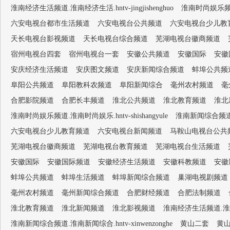
淮南经济生活频道.淮南经济生活.hntv-jingjishenghuo
淮南时尚娱乐频道.淮
六安电视台都市生活频道
六安电视台公共频道
六安电视台少儿教
天长电视台影视频道
天长电视台综合频道
芜湖电视台徽商频道
宿州电视台四套
宿州电视台一套
安徽公共频道
安徽国际
安徽
安庆经济生活频道
安庆图文频道
安庆新闻综合频道
蚌埠公共频
阜阳公共频道
阜阳教科农频道
阜阳新闻综合
毫州农村频道
毫
合肥影院频道
合肥长丰频道
淮北公共频道
淮北教育频道
淮北
淮南时尚娱乐频道.淮南时尚娱乐.hntv-shishangyule
淮南新闻综合频道.淮南
六安电视台少儿教育频道
六安电视台新闻频道
马鞍山电视台公共
芜湖电视台徽商频道
芜湖电视台教育频道
芜湖电视台生活频道
安徽国际
安徽国际频道
安徽经济生活频道
安徽科教频道
安徽
蚌埠公共频道
蚌埠生活频道
蚌埠新闻综合频道
巢湖电视剧频道
毫州农村频道
毫州新闻综合频道
合肥财经频道
合肥法制频道
淮北教育频道
淮北新闻频道
淮北影视频道
淮南经济生活频道.淮南经济生
淮南新闻综合频道.淮南新闻综合.hntv-xinwenzonghe
黄山二套
黄