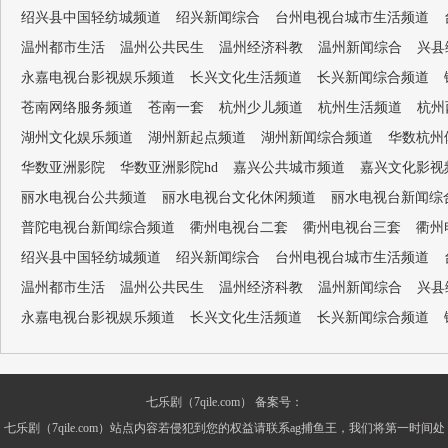
绍兴县中国轻纺城频道
绍兴新闻综合
台州电视台城市生活频道
温州都市生活
温州公共民生
温州经济科教
温州新闻综合
兴县
永嘉电视台影视娱乐频道
长兴文化生活频道
长兴新闻综合频道
苍南网络服务频道
苍南一套
杭州少儿频道
杭州生活频道
杭州
湖州文化娱乐频道
湖州新起点频道
湖州新闻综合频道
华数杭州
华数亚洲影院
华数亚洲影院hd
嘉兴公共城市频道
嘉兴文化影视
丽水电视台公共频道
丽水电视台文化休闲频道
丽水电视台新闻综
普陀电视台新闻综合频道
衢州电视台二套
衢州电视台三套
衢州
绍兴县中国轻纺城频道
绍兴新闻综合
台州电视台城市生活频道
温州都市生活
温州公共民生
温州经济科教
温州新闻综合
兴县
永嘉电视台影视娱乐频道
长兴文化生活频道
长兴新闻综合频道
七乐剧（7qile.com） 备案号：
七乐剧（7qile.com）站点内容若侵犯到您的权益请联系ag捕鱼王，我们将第一时间处