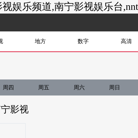
娱乐频道,南宁影视娱乐台,nntv
视
地方
数字
高清
周四
周五
周六
周日
南宁影视
ntv-