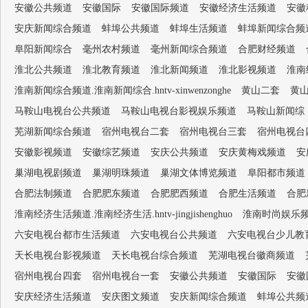
安徽公共频道
安徽国际
安徽国际频道
安徽经济生活频道
安徽
安庆新闻综合频道
蚌埠公共频道
蚌埠生活频道
蚌埠新闻综合频
阜阳新闻综合
毫州农村频道
毫州新闻综合频道
合肥财经频道
淮北公共频道
淮北教育频道
淮北新闻频道
淮北影视频道
淮南经
淮南新闻综合频道.淮南新闻综合.hntv-xinwenzonghe
黄山二套
黄
马鞍山电视台公共频道
马鞍山电视台影视娱乐频道
马鞍山新闻综
芜湖新闻综合频道
宿州电视台二套
宿州电视台三套
宿州电视台
安徽影视频道
安徽综艺频道
安庆公共频道
安庆黄梅戏频道
安
巢湖电视剧频道
巢湖明珠频道
巢湖文体博览频道
阜阳都市频道
合肥法制频道
合肥肥东频道
合肥肥西频道
合肥生活频道
合肥
淮南经济生活频道.淮南经济生活.hntv-jingjishenghuo
淮南时尚娱乐频道.淮
六安电视台都市生活频道
六安电视台公共频道
六安电视台少儿教
天长电视台影视频道
天长电视台综合频道
芜湖电视台徽商频道
宿州电视台四套
宿州电视台一套
安徽公共频道
安徽国际
安徽
安庆经济生活频道
安庆图文频道
安庆新闻综合频道
蚌埠公共频