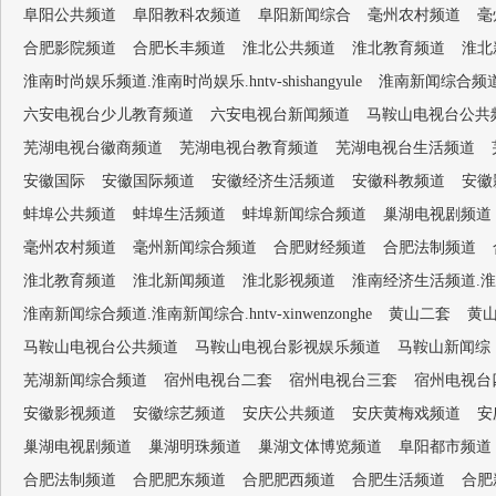
阜阳公共频道
阜阳教科农频道
阜阳新闻综合
毫州农村频道
毫
合肥影院频道
合肥长丰频道
淮北公共频道
淮北教育频道
淮北
淮南时尚娱乐频道.淮南时尚娱乐.hntv-shishangyule
淮南新闻综合频道.淮南
六安电视台少儿教育频道
六安电视台新闻频道
马鞍山电视台公共
芜湖电视台徽商频道
芜湖电视台教育频道
芜湖电视台生活频道
安徽国际
安徽国际频道
安徽经济生活频道
安徽科教频道
安徽
蚌埠公共频道
蚌埠生活频道
蚌埠新闻综合频道
巢湖电视剧频道
毫州农村频道
毫州新闻综合频道
合肥财经频道
合肥法制频道
淮北教育频道
淮北新闻频道
淮北影视频道
淮南经济生活频道.淮南经济生
淮南新闻综合频道.淮南新闻综合.hntv-xinwenzonghe
黄山二套
黄
马鞍山电视台公共频道
马鞍山电视台影视娱乐频道
马鞍山新闻综
芜湖新闻综合频道
宿州电视台二套
宿州电视台三套
宿州电视台
安徽影视频道
安徽综艺频道
安庆公共频道
安庆黄梅戏频道
安
巢湖电视剧频道
巢湖明珠频道
巢湖文体博览频道
阜阳都市频道
合肥法制频道
合肥肥东频道
合肥肥西频道
合肥生活频道
合肥