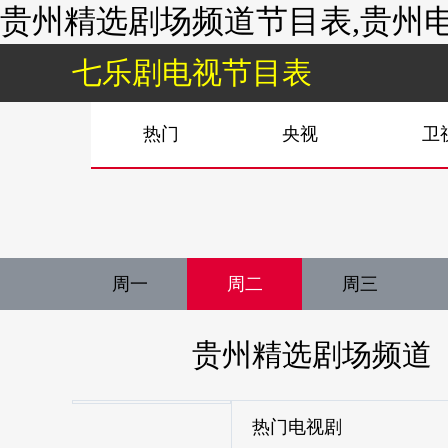
贵州精选剧场频道节目表,贵州电
七乐剧电视节目表
热门
央视
卫
周一
周二
周三
贵州精选剧场频道
热门电视剧