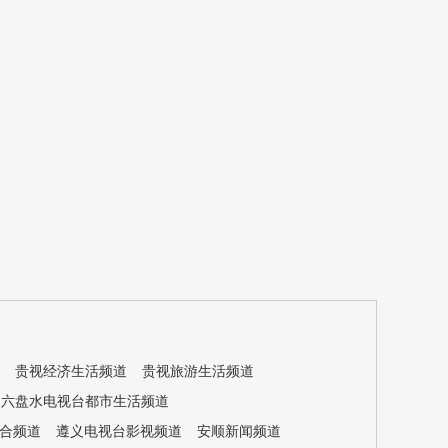
贵视经济生活频道
贵视旅游生活频道
六盘水电视台都市生活频道
合频道
遵义电视台影视频道
安顺新闻频道