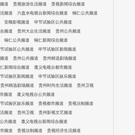
频道
贵视旅游生活频道
贵视新闻综合频道
活频道
六盘水电视台新闻综合频道
铜仁公共频道
安顺影视频道
毕节试验区公共频道
合频道
贵州大众生活频道
贵州公共频道
铜仁公共频道
铜仁新闻综合频道
节试验区公共频道
毕节试验区新闻频道
频道
贵州公共频道
贵州精选剧场频道
仁新闻综合频道
遵义电视台都市频道
节试验区新闻频道
毕节试验区娱乐频道
贵州精选剧场频道
贵州时尚生活频道
贵州卫视
市频道
遵义电视台公共频道
节试验区娱乐频道
贵视都市频道
贵视法制频道
活频道
贵州卫视
贵州影视文艺频道
公共频道
遵义电视台新闻综合频道
市频道
贵视法制频道
贵视经济生活频道