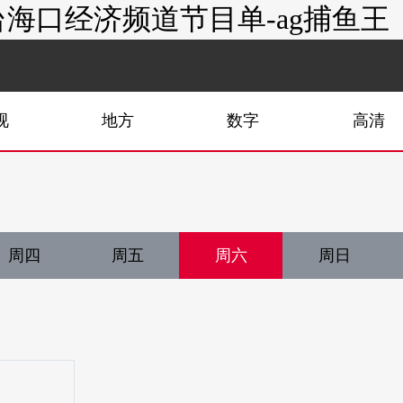
海口经济频道节目单-ag捕鱼王
视
地方
数字
高清
周四
周五
周六
周日