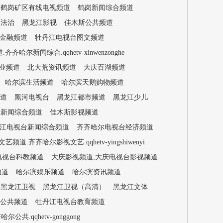
鹤岗矿区有线电视频道
鹤岗新闻综合频道
闻法治
黑龙江影视
佳木斯公共频道
金融频道
牡丹江电视台图文频道
哈尔新闻综合.qqhetv-xinwenzonghe
业频道
北大荒资讯频道
大庆百湖频道
哈尔滨生活频道
哈尔滨天鹅购物频道
道
黑河电视台
黑龙江都市频道
黑龙江少儿
斯新闻综合频道
佳木斯影视频道
江电视台新闻综合频道
齐齐哈尔电视台经济频道
频道.齐齐哈尔影视文艺.qqhetv-yingshiwenyi
电视台科教频道
大庆影视频道,大庆电视台影视频道
频道
哈尔滨娱乐频道
哈尔滨资讯频道
黑龙江卫视
黑龙江卫视（高清）
黑龙江文体
公共频道
牡丹江电视台教育频道
共.qqhetv-gonggong