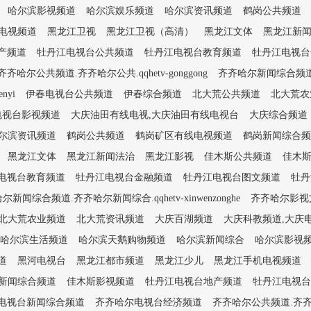
哈尔滨影视频道
哈尔滨娱乐频道
哈尔滨资讯频道
鹤岗公共频道
电视频道
黑龙江卫视
黑龙江卫视（高清）
黑龙江文体
黑龙江新
产频道
牡丹江电视台公共频道
牡丹江电视台教育频道
牡丹江电视台
齐齐哈尔公共频道.齐齐哈尔公共.qqhetv-gonggong
齐齐哈尔新闻综合频道.齐齐
nyi
伊春电视台公共频道
伊春综合频道
北大荒公共频道
北大荒农
电视台影视频道
大庆油田有线电视,大庆油田有线电视台
大庆综合频道
尔滨资讯频道
鹤岗公共频道
鹤岗矿区有线电视频道
鹤岗新闻综合频
黑龙江文体
黑龙江新闻法治
黑龙江影视
佳木斯公共频道
佳木
电视台教育频道
牡丹江电视台金融频道
牡丹江电视台图文频道
牡丹
尔新闻综合频道.齐齐哈尔新闻综合.qqhetv-xinwenzonghe
齐齐哈尔影视文艺
北大荒农业频道
北大荒资讯频道
大庆百湖频道
大庆科教频道,大庆
哈尔滨生活频道
哈尔滨天鹅购物频道
哈尔滨新闻综合
哈尔滨影视
道
黑河电视台
黑龙江都市频道
黑龙江少儿
黑龙江手机电视频道
新闻综合频道
佳木斯影视频道
牡丹江电视台地产频道
牡丹江电视台
电视台新闻综合频道
齐齐哈尔电视台经济频道
齐齐哈尔公共频道.齐齐哈尔公