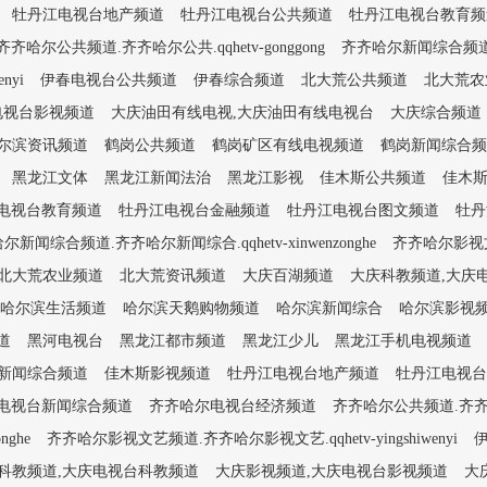
牡丹江电视台地产频道
牡丹江电视台公共频道
牡丹江电视台教育频
齐齐哈尔公共频道.齐齐哈尔公共.qqhetv-gonggong
齐齐哈尔新闻综合频道.齐齐
nyi
伊春电视台公共频道
伊春综合频道
北大荒公共频道
北大荒农
电视台影视频道
大庆油田有线电视,大庆油田有线电视台
大庆综合频道
尔滨资讯频道
鹤岗公共频道
鹤岗矿区有线电视频道
鹤岗新闻综合频
黑龙江文体
黑龙江新闻法治
黑龙江影视
佳木斯公共频道
佳木
电视台教育频道
牡丹江电视台金融频道
牡丹江电视台图文频道
牡丹
尔新闻综合频道.齐齐哈尔新闻综合.qqhetv-xinwenzonghe
齐齐哈尔影视文艺
北大荒农业频道
北大荒资讯频道
大庆百湖频道
大庆科教频道,大庆
哈尔滨生活频道
哈尔滨天鹅购物频道
哈尔滨新闻综合
哈尔滨影视
道
黑河电视台
黑龙江都市频道
黑龙江少儿
黑龙江手机电视频道
新闻综合频道
佳木斯影视频道
牡丹江电视台地产频道
牡丹江电视台
电视台新闻综合频道
齐齐哈尔电视台经济频道
齐齐哈尔公共频道.齐齐哈尔公
ghe
齐齐哈尔影视文艺频道.齐齐哈尔影视文艺.qqhetv-yingshiwenyi
科教频道,大庆电视台科教频道
大庆影视频道,大庆电视台影视频道
大