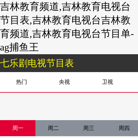
吉林教育频道,吉林教育电视台
节目表,吉林教育电视台吉林教
育频道,吉林教育电视台节目单-
ag捕鱼王
七乐剧电视节目表
热门
央视
卫视
周一
周二
周三
周四