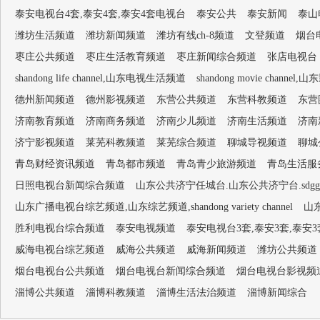
泰安电视台4套,泰安4套,泰安4套电视台
泰安公共
泰安新闻
泰山
潍坊生活频道
潍坊新闻频道
潍坊有线ch-8频道
文登频道
烟台
枣庄公共频道
枣庄生活教育频道
枣庄新闻综合频道
张店电视台
shandong life channel,山东电视生活频道
shandong movie channel,
德州新闻频道
德州影视频道
东营公共频道
东营科教频道
东营
济南教育频道
济南商务频道
济南少儿频道
济南生活频道
济南
济宁影视频道
莱芜科教频道
莱芜综合频道
聊城导视频道
聊城
青岛财经资讯频道
青岛都市频道
青岛青少旅游频道
青岛生活服
日照电视台新闻综合频道
山东公共济宁任城台.山东公共济宁台.sdggjn
山东广播电视台综艺频道,山东综艺频道,shandong variety channel
山
胜利电视台综合频道
泰安电视频道
泰安电视台3套,泰安3套,泰安
威海电视台综艺频道
威海公共频道
威海新闻频道
潍坊公共频道
烟台电视台公共频道
烟台电视台新闻综合频道
烟台电视台影视频
淄博公共频道
淄博科教频道
淄博生活法治频道
淄博新闻综合