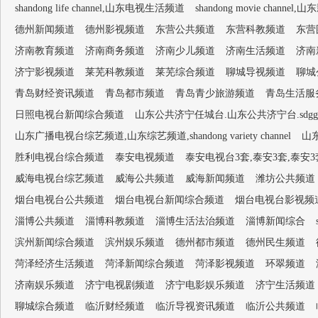
shandong life channel,山东电视生活频道
shandong movie channel,
德州新闻频道
德州影视频道
东营公共频道
东营科教频道
东营
济南教育频道
济南商务频道
济南少儿频道
济南生活频道
济南
济宁影视频道
莱芜科教频道
莱芜综合频道
聊城导视频道
聊城
青岛财经资讯频道
青岛都市频道
青岛青少旅游频道
青岛生活服
日照电视台新闻综合频道
山东公共济宁任城台.山东公共济宁台.sdggjn
山东广播电视台综艺频道,山东综艺频道,shandong variety channel
山
胜利电视台综合频道
泰安电视频道
泰安电视台3套,泰安3套,泰安
威海电视台综艺频道
威海公共频道
威海新闻频道
潍坊公共频道
烟台电视台公共频道
烟台电视台新闻综合频道
烟台电视台影视频
淄博公共频道
淄博科教频道
淄博生活法治频道
淄博新闻综合
滨州新闻综合频道
滨州娱乐频道
德州都市频道
德州民生频道
菏泽经济生活频道
菏泽新闻综合频道
菏泽影视频道
环翠频道
济南娱乐频道
济宁电视剧频道
济宁电影娱乐频道
济宁生活频道
聊城综合频道
临沂财经频道
临沂导视资讯频道
临沂公共频道