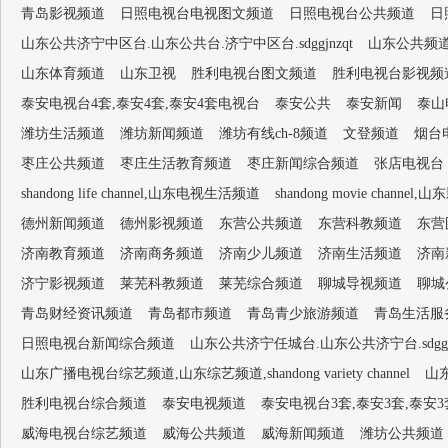
青岛影视频道
日照电视台电视图文频道
日照电视台公共频道
日
山东公共济宁中区台.山东公共台.济宁中区台.sdggjnzqt
山东公共频
山东体育频道
山东卫视
胜利电视台图文频道
胜利电视台影视频
泰安电视台4套,泰安4套,泰安4套电视台
泰安公共
泰安新闻
泰山
潍坊生活频道
潍坊新闻频道
潍坊有线ch-8频道
文登频道
烟台
枣庄公共频道
枣庄生活教育频道
枣庄新闻综合频道
张店电视台
shandong life channel,山东电视生活频道
shandong movie channel,
德州新闻频道
德州影视频道
东营公共频道
东营科教频道
东营
济南教育频道
济南商务频道
济南少儿频道
济南生活频道
济南
济宁影视频道
莱芜科教频道
莱芜综合频道
聊城导视频道
聊城
青岛财经资讯频道
青岛都市频道
青岛青少旅游频道
青岛生活服
日照电视台新闻综合频道
山东公共济宁任城台.山东公共济宁台.sdggjn
山东广播电视台综艺频道,山东综艺频道,shandong variety channel
山
胜利电视台综合频道
泰安电视频道
泰安电视台3套,泰安3套,泰安
威海电视台综艺频道
威海公共频道
威海新闻频道
潍坊公共频道