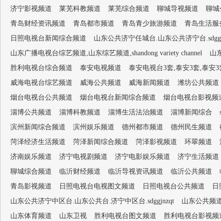
济宁影视频道
莱芜科教频道
莱芜综合频道
聊城导视频道
聊城
青岛财经资讯频道
青岛都市频道
青岛青少旅游频道
青岛生活服
日照电视台新闻综合频道
山东公共济宁任城台.山东公共济宁台.sdggjn
山东广播电视台综艺频道,山东综艺频道,shandong variety channel
山
胜利电视台综合频道
泰安电视频道
泰安电视台3套,泰安3套,泰安
威海电视台综艺频道
威海公共频道
威海新闻频道
潍坊公共频道
烟台电视台公共频道
烟台电视台新闻综合频道
烟台电视台影视频
淄博公共频道
淄博科教频道
淄博生活法治频道
淄博新闻综合
滨州新闻综合频道
滨州娱乐频道
德州都市频道
德州民生频道
菏泽经济生活频道
菏泽新闻综合频道
菏泽影视频道
环翠频道
济南娱乐频道
济宁电视剧频道
济宁电影娱乐频道
济宁生活频道
聊城综合频道
临沂财经频道
临沂导视资讯频道
临沂公共频道
青岛影视频道
日照电视台电视图文频道
日照电视台公共频道
日
山东公共济宁中区台.山东公共台.济宁中区台.sdggjnzqt
山东公共频
山东体育频道
山东卫视
胜利电视台图文频道
胜利电视台影视频