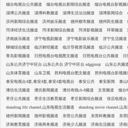
烟台电视台公共频道
烟台电视台新闻综合频道
烟台电视台影视频
淄博公共频道
淄博科教频道
淄博生活法治频道
淄博新闻综合
滨州新闻综合频道
滨州娱乐频道
德州都市频道
德州民生频道
菏泽经济生活频道
菏泽新闻综合频道
菏泽影视频道
环翠频道
济南娱乐频道
济宁电视剧频道
济宁电影娱乐频道
济宁生活频道
聊城综合频道
临沂财经频道
临沂导视资讯频道
临沂公共频道
青岛影视频道
日照电视台电视图文频道
日照电视台公共频道
日
山东公共济宁中区台.山东公共台.济宁中区台.sdggjnzqt
山东公共频
山东体育频道
山东卫视
胜利电视台图文频道
胜利电视台影视频
泰安电视台4套,泰安4套,泰安4套电视台
泰安公共
泰安新闻
泰山
潍坊生活频道
潍坊新闻频道
潍坊有线ch-8频道
文登频道
烟台
枣庄公共频道
枣庄生活教育频道
枣庄新闻综合频道
张店电视台
shandong life channel,山东电视生活频道
shandong movie channel,
德州新闻频道
德州影视频道
东营公共频道
东营科教频道
东营
济南教育频道
济南商务频道
济南少儿频道
济南生活频道
济南