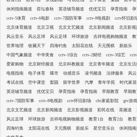
休闲指南频道
弈坛春秋
英语辅导频道
优优宝贝
孕育指南
孕
cctv-5体育
cctv-6电影
cctv-7国防军事
cctv-8电视剧
cctv怀旧剧
北京体育频道
北京卫视
北京文艺频道
北京新闻频道
北京影视
风云音乐
风云足球
风云足球
环球旅游
吉祥电视购物频道
教
世界地理
收藏天下
四海钓鱼
太阳花在线
天元围棋
新娱乐
中国气象频道
中华美食
cctv-1综合
cctv-2财经
cctv-3综艺
cc
爱家购物
北京财经频道
北京科教频道
北京青年频道
北京生活
电视指南
电子体育
碟市
动感音乐
读书频道
法律服务
风云
考试在线
空中课堂
梨园
留学世界
汽摩
青年学苑
时代家居
英语辅导频道
优优宝贝
孕育指南
孕育指南
早期教育
早期教
cctv-7国防军事
cctv-8电视剧
cctv怀旧剧场
chc家庭影院
gtv游
北京文艺频道
北京新闻频道
北京影视频道
彩民在线
茶频道
风云足球
环球旅游
吉祥电视购物频道
教育1台
教育2台
教育
四海钓鱼
太阳花在线
天元围棋
新娱乐
星空音乐台
休闲指南