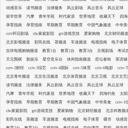
动感音乐
读书频道
法律服务
风云剧场
风云音乐
风云足球
留学世界
汽摩
青年学苑
时代家居
世界地理
收藏天下
四海
孕育指南
孕育指南
早期教育
早期教育
中国气象频道
中华美
cctv怀旧剧场
chc家庭影院
gtv游戏竞技
爱家购物
北京财经频
北京影视频道
彩民在线
茶频道
车迷频道
电视指南
电子体育
吉祥电视购物频道
教育1台
教育2台
教育3台
京视剧场
考试
天元围棋
新娱乐
星空音乐台
休闲指南频道
弈坛春秋
英语辅
cctv-2财经
cctv-3综艺
cctv-4国际
cctv-5体育
cctv-6电影
cctv
北京青年频道
北京生活频道
北京体育频道
北京卫视
北京文艺
读书频道
法律服务
风云剧场
风云音乐
风云足球
风云足球
汽摩
青年学苑
时代家居
世界地理
收藏天下
四海钓鱼
太阳
孕育指南
早期教育
早期教育
中国气象频道
中华美食
cctv-
chc家庭影院
gtv游戏竞技
爱家购物
北京财经频道
北京科教频
彩民在线
茶频道
车迷频道
电视指南
电子体育
碟市
动感音
教育2台
教育3台
京视剧场
考试在线
空中课堂
梨园
留学世