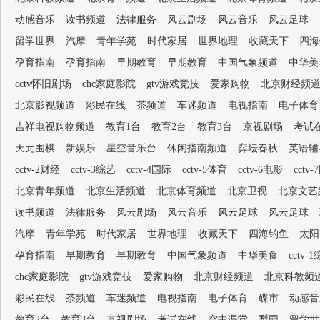
动感音乐
读书频道
法律服务
风云剧场
风云音乐
风云足球
留学世界
汽摩
青年学苑
时代家居
世界地理
收藏天下
四海
孕育指南
孕育指南
早期教育
早期教育
中国气象频道
中华美
cctv怀旧剧场
chc家庭影院
gtv游戏竞技
爱家购物
北京财经频
北京影视频道
彩民在线
茶频道
车迷频道
电视指南
电子体育
吉祥电视购物频道
教育1台
教育2台
教育3台
京视剧场
考试
天元围棋
新娱乐
星空音乐台
休闲指南频道
弈坛春秋
英语辅
cctv-2财经
cctv-3综艺
cctv-4国际
cctv-5体育
cctv-6电影
cctv
北京青年频道
北京生活频道
北京体育频道
北京卫视
北京文艺
读书频道
法律服务
风云剧场
风云音乐
风云足球
风云足球
汽摩
青年学苑
时代家居
世界地理
收藏天下
四海钓鱼
太阳
孕育指南
早期教育
早期教育
中国气象频道
中华美食
cctv-
chc家庭影院
gtv游戏竞技
爱家购物
北京财经频道
北京科教频
彩民在线
茶频道
车迷频道
电视指南
电子体育
碟市
动感音
教育2台
教育3台
京视剧场
考试在线
空中课堂
梨园
留学世