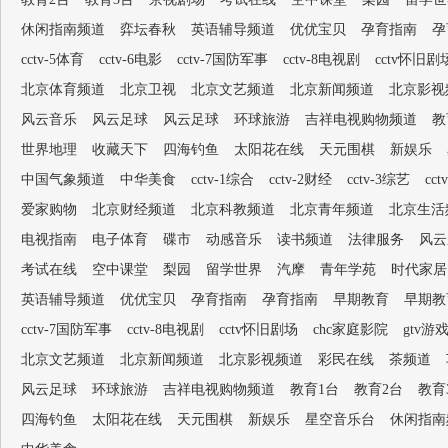
休闲指南频道
弈坛春秋
英语辅导频道
优优宝贝
孕育指南
孕
cctv-5体育
cctv-6电影
cctv-7国防军事
cctv-8电视剧
cctv怀旧剧
北京体育频道
北京卫视
北京文艺频道
北京新闻频道
北京影视
风云音乐
风云足球
风云足球
环球旅游
吉祥电视购物频道
教
世界地理
收藏天下
四海钓鱼
太阳花在线
天元围棋
新娱乐
中国气象频道
中华美食
cctv-1综合
cctv-2财经
cctv-3综艺
cc
爱家购物
北京财经频道
北京科教频道
北京青年频道
北京生活
电视指南
电子体育
碟市
动感音乐
读书频道
法律服务
风云
考试在线
空中课堂
梨园
留学世界
汽摩
青年学苑
时代家居
英语辅导频道
优优宝贝
孕育指南
孕育指南
早期教育
早期教
cctv-7国防军事
cctv-8电视剧
cctv怀旧剧场
chc家庭影院
gtv游
北京文艺频道
北京新闻频道
北京影视频道
彩民在线
茶频道
风云足球
环球旅游
吉祥电视购物频道
教育1台
教育2台
教育
四海钓鱼
太阳花在线
天元围棋
新娱乐
星空音乐台
休闲指南