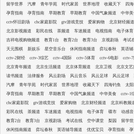
留学世界
汽摩
青年学苑
时代家居
世界地理
收藏天下
四海
孕育指南
孕育指南
早期教育
早期教育
中国气象频道
中华美
cctv怀旧剧场
chc家庭影院
gtv游戏竞技
爱家购物
北京财经频
北京影视频道
彩民在线
茶频道
车迷频道
电视指南
电子体育
吉祥电视购物频道
教育1台
教育2台
教育3台
京视剧场
考试
天元围棋
新娱乐
星空音乐台
休闲指南频道
弈坛春秋
英语辅
cctv-2财经
cctv-3综艺
cctv-4国际
cctv-5体育
cctv-6电影
cctv
北京青年频道
北京生活频道
北京体育频道
北京卫视
北京文艺
读书频道
法律服务
风云剧场
风云音乐
风云足球
风云足球
汽摩
青年学苑
时代家居
世界地理
收藏天下
四海钓鱼
太阳
孕育指南
早期教育
早期教育
中国气象频道
中华美食
cctv-
chc家庭影院
gtv游戏竞技
爱家购物
北京财经频道
北京科教频
彩民在线
茶频道
车迷频道
电视指南
电子体育
碟市
动感音
教育2台
教育3台
京视剧场
考试在线
空中课堂
梨园
留学世
休闲指南频道
弈坛春秋
英语辅导频道
优优宝贝
孕育指南
孕