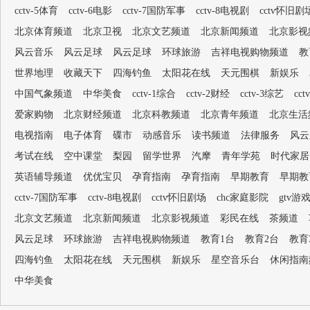
cctv-5体育
cctv-6电影
cctv-7国防军事
cctv-8电视剧
cctv怀旧剧
北京体育频道
北京卫视
北京文艺频道
北京新闻频道
北京影视
风云音乐
风云足球
风云足球
环球旅游
吉祥电视购物频道
教
世界地理
收藏天下
四海钓鱼
太阳花在线
天元围棋
新娱乐
中国气象频道
中华美食
cctv-1综合
cctv-2财经
cctv-3综艺
cc
爱家购物
北京财经频道
北京科教频道
北京青年频道
北京生活
电视指南
电子体育
碟市
动感音乐
读书频道
法律服务
风云
考试在线
空中课堂
梨园
留学世界
汽摩
青年学苑
时代家居
英语辅导频道
优优宝贝
孕育指南
孕育指南
早期教育
早期教
cctv-7国防军事
cctv-8电视剧
cctv怀旧剧场
chc家庭影院
gtv游
北京文艺频道
北京新闻频道
北京影视频道
彩民在线
茶频道
风云足球
环球旅游
吉祥电视购物频道
教育1台
教育2台
教育
四海钓鱼
太阳花在线
天元围棋
新娱乐
星空音乐台
休闲指南
中华美食