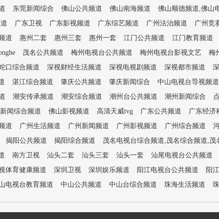
道
东莞新闻综合
佛山公共频道
佛山南海频道
佛山顺德频道,佛山
频道
广东卫视
广东影视频道
广东综艺频道
广州法治频道
广州竞
频道
惠州二套
惠州三套
惠州一套
江门公共频道
江门教育频道
nghe
茂名公共频道
梅州电视台公共频道
梅州电视台影视文艺
梅
蛇口综合频道
深视财经生活频道
深视电视剧频道
深视都市频道
道
湛江综合频道
肇庆公共频道
肇庆新闻综合
中山电视台导视频道
道
潮安传承频道
潮安综合频道
潮州台公共频道
潮州新闻综合
新闻综合频道
佛山影视频道
高清天威tvg
广东公共频道
广东经济
频道
广州生活频道
广州新闻频道
广州影视频道
广州综合频道
揭阳公共频道
揭阳综合频道
茂名电视台综合频道,茂名综合频道,茂名综合,m
道
南方卫视
汕头二套
汕头三套
汕头一套
汕尾电视台公共频道
视体育健康频道
深圳卫视
深圳娱乐频道
阳江电视台公共频道
阳
山电视台教育频道
中山公共频道
中山台综合频道
珠海生活频道