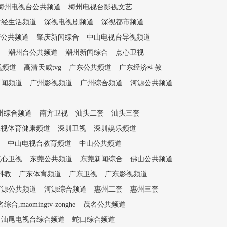
梅州电视台公共频道
梅州电视台影视文艺
财经生活频道
深视电视剧频道
深视都市频道
庆公共频道
肇庆新闻综合
中山电视台导视频道
道
潮州台公共频道
潮州新闻综合
点心卫视
视频道
高清天威tvg
广东公共频道
广东经济科教
新闻频道
广州影视频道
广州综合频道
河源公共频道
州综合频道
南方卫视
汕头二套
汕头三套
深视体育健康频道
深圳卫视
深圳娱乐频道
中山电视台教育频道
中山公共频道
点心卫视
东莞公共频道
东莞新闻综合
佛山公共频道
科教
广东体育频道
广东卫视
广东影视频道
河源公共频道
河源综合频道
惠州二套
惠州三套
aomingtv-zonghe
茂名公共频道
汕尾电视台综合频道
蛇口综合频道