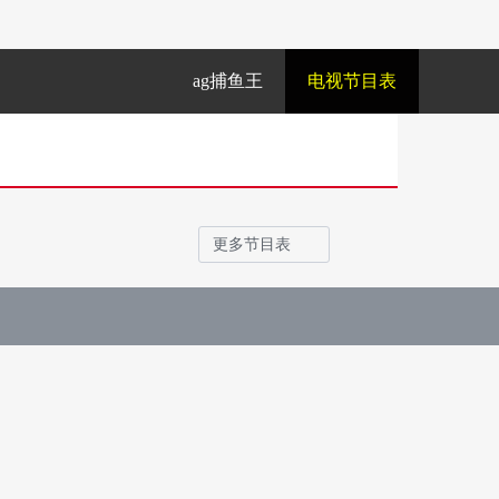
ag捕鱼王
电视节目表
更多节目表