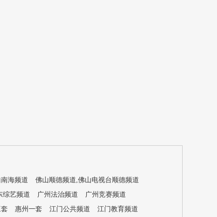
山南海频道
佛山顺德频道,佛山电视台顺德频道
东综艺频道
广州法治频道
广州竞赛频道
三套
惠州一套
江门公共频道
江门教育频道