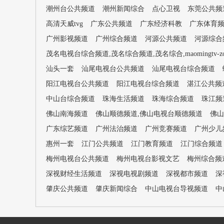
潮州台公共频道
潮州新闻综合
点心卫视
东莞公共频
高清天威tvg
广东公共频道
广东经济科教
广东体育
广州影视频道
广州综合频道
河源公共频道
河源综合
茂名电视台综合频道,茂名综合频道,茂名综合,maomingtv-zo
汕头一套
汕尾电视台公共频道
汕尾电视台综合频道
阳江电视台公共频道
阳江电视台综合频道
湛江公共频
中山台综合频道
珠海生活频道
珠海综合频道
珠江频
佛山南海频道
佛山顺德频道,佛山电视台顺德频道
佛山
广东综艺频道
广州法治频道
广州竞赛频道
广州少儿
惠州一套
江门公共频道
江门教育频道
江门综合频道
梅州电视台公共频道
梅州电视台影视文艺
梅州综合频
深视财经生活频道
深视电视剧频道
深视都市频道
深
肇庆公共频道
肇庆新闻综合
中山电视台导视频道
中