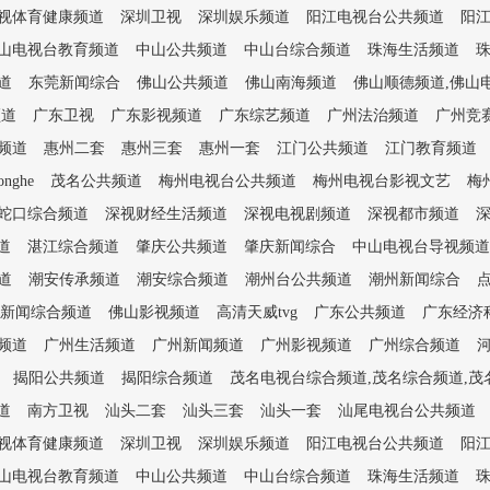
视体育健康频道
深圳卫视
深圳娱乐频道
阳江电视台公共频道
阳
山电视台教育频道
中山公共频道
中山台综合频道
珠海生活频道
道
东莞新闻综合
佛山公共频道
佛山南海频道
佛山顺德频道,佛山
频道
广东卫视
广东影视频道
广东综艺频道
广州法治频道
广州竞
频道
惠州二套
惠州三套
惠州一套
江门公共频道
江门教育频道
nghe
茂名公共频道
梅州电视台公共频道
梅州电视台影视文艺
梅
蛇口综合频道
深视财经生活频道
深视电视剧频道
深视都市频道
道
湛江综合频道
肇庆公共频道
肇庆新闻综合
中山电视台导视频道
道
潮安传承频道
潮安综合频道
潮州台公共频道
潮州新闻综合
新闻综合频道
佛山影视频道
高清天威tvg
广东公共频道
广东经济
频道
广州生活频道
广州新闻频道
广州影视频道
广州综合频道
揭阳公共频道
揭阳综合频道
茂名电视台综合频道,茂名综合频道,茂名综合,m
道
南方卫视
汕头二套
汕头三套
汕头一套
汕尾电视台公共频道
视体育健康频道
深圳卫视
深圳娱乐频道
阳江电视台公共频道
阳
山电视台教育频道
中山公共频道
中山台综合频道
珠海生活频道