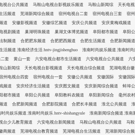
电视台公共频道
马鞍山电视台影视娱乐频道
马鞍山新闻综
天长电视
生活频道
芜湖新闻综合频道
宿州电视台二套
宿州电视台三套
宿州
频道
安徽影视频道
安徽综艺频道
安庆公共频道
安庆黄梅戏频道
电视剧频道
巢湖明珠频道
巢湖文体博览频道
阜阳都市频道
阜阳
法制频道
合肥肥东频道
合肥肥西频道
合肥生活频道
合肥新闻频
频道.淮南经济生活.hntv-jingjishenghuo
淮南时尚娱乐频道.淮南时尚娱乐.hn
山二套
黄山一套
六安电视台都市生活频道
六安电视台公共频道
六
鞍山新闻综
天长电视台影视频道
天长电视台综合频道
芜湖电视台徽
宿州电视台四套
宿州电视台一套
安徽公共频道
安徽国际
安徽国
戏频道
安庆经济生活频道
安庆图文频道
安庆新闻综合频道
蚌埠
阳都市频道
阜阳公共频道
阜阳教科农频道
阜阳新闻综合
毫州农
频道
合肥新闻频道
合肥影院频道
合肥长丰频道
淮北公共频道
时尚娱乐频道.淮南时尚娱乐.hntv-shishangyule
淮南新闻综合频道.淮南新闻综合
视台少儿教育频道
六安电视台新闻频道
马鞍山电视台公共频道
马鞍
徽商频道
芜湖电视台教育频道
芜湖电视台生活频道
芜湖新闻综合频