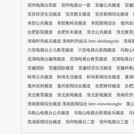
宿州电视台四套
宿州电视台一套
安徽公共频道
安徽
安庆经济生活频道
安庆图文频道
安庆新闻综合频道
阜阳公共频道
阜阳教科农频道
阜阳新闻综合
毫州农
合肥影院频道
合肥长丰频道
淮北公共频道
淮北教育
淮南时尚娱乐频道.淮南时尚娱乐.hntv-shishangyule
淮南新
六安电视台少儿教育频道
六安电视台新闻频道
马鞍山
芜湖电视台徽商频道
芜湖电视台教育频道
芜湖电视台
安徽国际
安徽国际频道
安徽经济生活频道
安徽科教
蚌埠公共频道
蚌埠生活频道
蚌埠新闻综合频道
巢湖
毫州农村频道
毫州新闻综合频道
合肥财经频道
合肥
淮北教育频道
淮北新闻频道
淮北影视频道
淮南经济生活
淮南新闻综合频道.淮南新闻综合.hntv-xinwenzonghe
黄
马鞍山电视台公共频道
马鞍山电视台影视娱乐频道
马
芜湖新闻综合频道
宿州电视台二套
宿州电视台三套