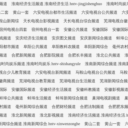
频道
淮南经济生活频道.淮南经济生活.hntv-jingjishenghuo
淮南时尚娱乐频道
山二套
黄山一套
六安电视台都市生活频道
六安电视台公共频道
六
鞍山新闻综
天长电视台影视频道
天长电视台综合频道
芜湖电视台徽
宿州电视台四套
宿州电视台一套
安徽公共频道
安徽国际
安徽国
戏频道
安庆经济生活频道
安庆图文频道
安庆新闻综合频道
蚌埠
阳都市频道
阜阳公共频道
阜阳教科农频道
阜阳新闻综合
毫州农
频道
合肥新闻频道
合肥影院频道
合肥长丰频道
淮北公共频道
时尚娱乐频道.淮南时尚娱乐.hntv-shishangyule
淮南新闻综合频道.淮南新闻综合
视台少儿教育频道
六安电视台新闻频道
马鞍山电视台公共频道
马鞍
徽商频道
芜湖电视台教育频道
芜湖电视台生活频道
芜湖新闻综合频
国际
安徽国际频道
安徽经济生活频道
安徽科教频道
安徽影视频
蚌埠公共频道
蚌埠生活频道
蚌埠新闻综合频道
巢湖电视剧频道
村频道
毫州新闻综合频道
合肥财经频道
合肥法制频道
合肥肥东
频道
淮北新闻频道
淮北影视频道
淮南经济生活频道.淮南经济生活.hntv-ji
闻综合频道.淮南新闻综合.hntv-xinwenzonghe
黄山二套
黄山一套