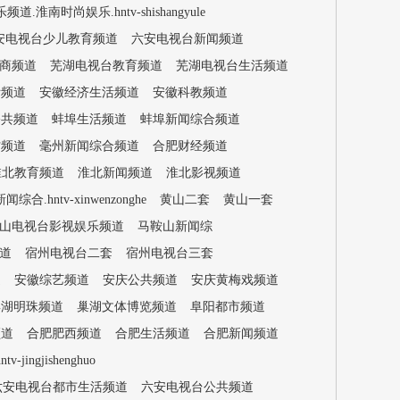
.淮南时尚娱乐.hntv-shishangyule
安电视台少儿教育频道
六安电视台新闻频道
商频道
芜湖电视台教育频道
芜湖电视台生活频道
际频道
安徽经济生活频道
安徽科教频道
公共频道
蚌埠生活频道
蚌埠新闻综合频道
村频道
毫州新闻综合频道
合肥财经频道
淮北教育频道
淮北新闻频道
淮北影视频道
.hntv-xinwenzonghe
黄山二套
黄山一套
山电视台影视娱乐频道
马鞍山新闻综
道
宿州电视台二套
宿州电视台三套
道
安徽综艺频道
安庆公共频道
安庆黄梅戏频道
巢湖明珠频道
巢湖文体博览频道
阜阳都市频道
频道
合肥肥西频道
合肥生活频道
合肥新闻频道
ngjishenghuo
六安电视台都市生活频道
六安电视台公共频道