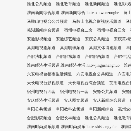
淮北公共频道
淮北教育频道
淮北新闻频道
淮北影视
淮南新闻综合频道.淮南新闻综合.hntv-xinwenzonghe
黄
马鞍山电视台公共频道
马鞍山电视台影视娱乐频道
马
芜湖新闻综合频道
宿州电视台二套
宿州电视台三套
安徽影视频道
安徽综艺频道
安庆公共频道
安庆黄梅
巢湖电视剧频道
巢湖明珠频道
巢湖文体博览频道
阜
合肥法制频道
合肥肥东频道
合肥肥西频道
合肥生活
淮南经济生活频道.淮南经济生活.hntv-jingjishenghuo
淮南
六安电视台都市生活频道
六安电视台公共频道
六安电
天长电视台影视频道
天长电视台综合频道
芜湖电视台
宿州电视台四套
宿州电视台一套
安徽公共频道
安徽
安庆经济生活频道
安庆图文频道
安庆新闻综合频道
阜阳公共频道
阜阳教科农频道
阜阳新闻综合
毫州农
合肥影院频道
合肥长丰频道
淮北公共频道
淮北教育
淮南时尚娱乐频道.淮南时尚娱乐.hntv-shishangyule
淮南新