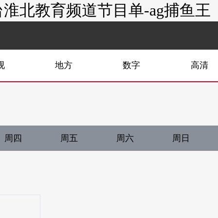
淮北教育频道节目单-ag捕鱼王
视
地方
数字
高清
周四
周五
周六
周日