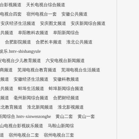
台影视频道
天长电视台综合频道
电视台四套
宿州电视台一套
安徽公共频道
安庆经济生活频道
安庆图文频道
安庆新闻综合频道
公共频道
阜阳教科农频道
阜阳新闻综合
道
合肥影院频道
合肥长丰频道
淮北公共频道
tv-shishangyule
安电视台少儿教育频道
六安电视台新闻频道
商频道
芜湖电视台教育频道
芜湖电视台生活频道
际频道
安徽经济生活频道
安徽科教频道
公共频道
蚌埠生活频道
蚌埠新闻综合频道
村频道
毫州新闻综合频道
合肥财经频道
淮北教育频道
淮北新闻频道
淮北影视频道
.hntv-xinwenzonghe
黄山二套
黄山一套
山电视台影视娱乐频道
马鞍山新闻综
道
宿州电视台二套
宿州电视台三套