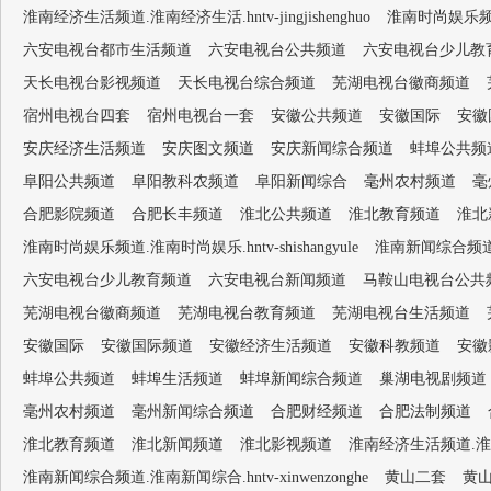
淮南经济生活频道.淮南经济生活.hntv-jingjishenghuo
淮南时尚娱乐频道.淮
六安电视台都市生活频道
六安电视台公共频道
六安电视台少儿教
天长电视台影视频道
天长电视台综合频道
芜湖电视台徽商频道
宿州电视台四套
宿州电视台一套
安徽公共频道
安徽国际
安徽
安庆经济生活频道
安庆图文频道
安庆新闻综合频道
蚌埠公共频
阜阳公共频道
阜阳教科农频道
阜阳新闻综合
毫州农村频道
毫
合肥影院频道
合肥长丰频道
淮北公共频道
淮北教育频道
淮北
淮南时尚娱乐频道.淮南时尚娱乐.hntv-shishangyule
淮南新闻综合频道.淮南
六安电视台少儿教育频道
六安电视台新闻频道
马鞍山电视台公共
芜湖电视台徽商频道
芜湖电视台教育频道
芜湖电视台生活频道
安徽国际
安徽国际频道
安徽经济生活频道
安徽科教频道
安徽
蚌埠公共频道
蚌埠生活频道
蚌埠新闻综合频道
巢湖电视剧频道
毫州农村频道
毫州新闻综合频道
合肥财经频道
合肥法制频道
淮北教育频道
淮北新闻频道
淮北影视频道
淮南经济生活频道.淮南经济生
淮南新闻综合频道.淮南新闻综合.hntv-xinwenzonghe
黄山二套
黄