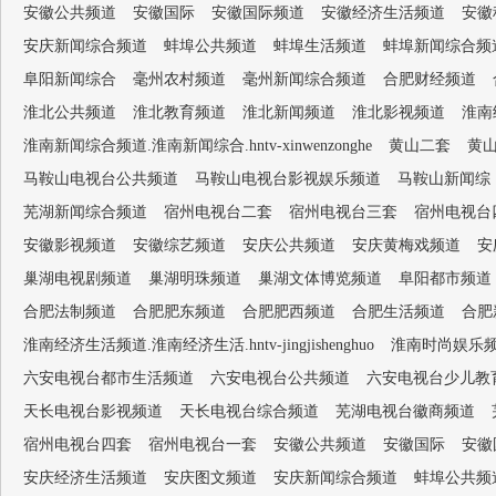
安徽公共频道
安徽国际
安徽国际频道
安徽经济生活频道
安徽
安庆新闻综合频道
蚌埠公共频道
蚌埠生活频道
蚌埠新闻综合频
阜阳新闻综合
毫州农村频道
毫州新闻综合频道
合肥财经频道
淮北公共频道
淮北教育频道
淮北新闻频道
淮北影视频道
淮南经
淮南新闻综合频道.淮南新闻综合.hntv-xinwenzonghe
黄山二套
黄
马鞍山电视台公共频道
马鞍山电视台影视娱乐频道
马鞍山新闻综
芜湖新闻综合频道
宿州电视台二套
宿州电视台三套
宿州电视台
安徽影视频道
安徽综艺频道
安庆公共频道
安庆黄梅戏频道
安
巢湖电视剧频道
巢湖明珠频道
巢湖文体博览频道
阜阳都市频道
合肥法制频道
合肥肥东频道
合肥肥西频道
合肥生活频道
合肥
淮南经济生活频道.淮南经济生活.hntv-jingjishenghuo
淮南时尚娱乐频道.淮
六安电视台都市生活频道
六安电视台公共频道
六安电视台少儿教
天长电视台影视频道
天长电视台综合频道
芜湖电视台徽商频道
宿州电视台四套
宿州电视台一套
安徽公共频道
安徽国际
安徽
安庆经济生活频道
安庆图文频道
安庆新闻综合频道
蚌埠公共频