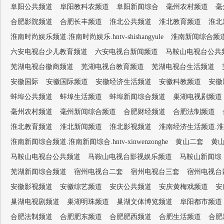
阜阳公共频道
阜阳教科农频道
阜阳新闻综合
毫州农村频道
毫
合肥影院频道
合肥长丰频道
淮北公共频道
淮北教育频道
淮北
淮南时尚娱乐频道.淮南时尚娱乐.hntv-shishangyule
淮南新闻综合频道.淮南
六安电视台少儿教育频道
六安电视台新闻频道
马鞍山电视台公共
芜湖电视台徽商频道
芜湖电视台教育频道
芜湖电视台生活频道
安徽国际
安徽国际频道
安徽经济生活频道
安徽科教频道
安徽
蚌埠公共频道
蚌埠生活频道
蚌埠新闻综合频道
巢湖电视剧频道
毫州农村频道
毫州新闻综合频道
合肥财经频道
合肥法制频道
淮北教育频道
淮北新闻频道
淮北影视频道
淮南经济生活频道.淮南经济生
淮南新闻综合频道.淮南新闻综合.hntv-xinwenzonghe
黄山二套
黄
马鞍山电视台公共频道
马鞍山电视台影视娱乐频道
马鞍山新闻综
芜湖新闻综合频道
宿州电视台二套
宿州电视台三套
宿州电视台
安徽影视频道
安徽综艺频道
安庆公共频道
安庆黄梅戏频道
安
巢湖电视剧频道
巢湖明珠频道
巢湖文体博览频道
阜阳都市频道
合肥法制频道
合肥肥东频道
合肥肥西频道
合肥生活频道
合肥