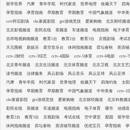
留学世界
汽摩
青年学苑
时代家居
世界地理
收藏天下
四海
孕育指南
孕育指南
早期教育
早期教育
中国气象频道
中华美
cctv怀旧剧场
chc家庭影院
gtv游戏竞技
爱家购物
北京财经频
北京影视频道
彩民在线
茶频道
车迷频道
电视指南
电子体育
吉祥电视购物频道
教育1台
教育2台
教育3台
京视剧场
考试
天元围棋
新娱乐
星空音乐台
休闲指南频道
弈坛春秋
英语辅
cctv-2财经
cctv-3综艺
cctv-4国际
cctv-5体育
cctv-6电影
cctv
北京青年频道
北京生活频道
北京体育频道
北京卫视
北京文艺
读书频道
法律服务
风云剧场
风云音乐
风云足球
风云足球
汽摩
青年学苑
时代家居
世界地理
收藏天下
四海钓鱼
太阳
孕育指南
早期教育
早期教育
中国气象频道
中华美食
cctv-
chc家庭影院
gtv游戏竞技
爱家购物
北京财经频道
北京科教频
彩民在线
茶频道
车迷频道
电视指南
电子体育
碟市
动感音
教育2台
教育3台
京视剧场
考试在线
空中课堂
梨园
留学世
休闲指南频道
弈坛春秋
英语辅导频道
优优宝贝
孕育指南
孕