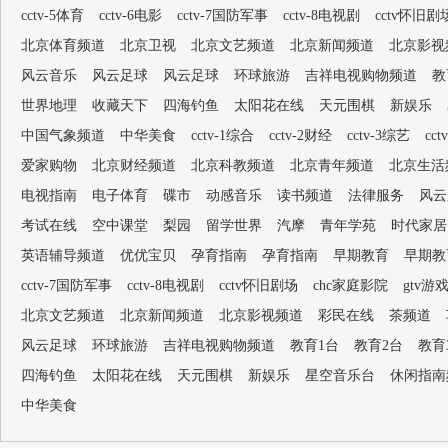
cctv-5体育
cctv-6电影
cctv-7国防军事
cctv-8电视剧
cctv怀旧剧
北京体育频道
北京卫视
北京文艺频道
北京新闻频道
北京影视
风云音乐
风云足球
风云足球
环球旅游
吉祥电视购物频道
教
世界地理
收藏天下
四海钓鱼
太阳花在线
天元围棋
新娱乐
中国气象频道
中华美食
cctv-1综合
cctv-2财经
cctv-3综艺
cc
爱家购物
北京财经频道
北京科教频道
北京青年频道
北京生活
电视指南
电子体育
碟市
动感音乐
读书频道
法律服务
风云
考试在线
空中课堂
梨园
留学世界
汽摩
青年学苑
时代家居
英语辅导频道
优优宝贝
孕育指南
孕育指南
早期教育
早期教
cctv-7国防军事
cctv-8电视剧
cctv怀旧剧场
chc家庭影院
gtv游
北京文艺频道
北京新闻频道
北京影视频道
彩民在线
茶频道
风云足球
环球旅游
吉祥电视购物频道
教育1台
教育2台
教育
四海钓鱼
太阳花在线
天元围棋
新娱乐
星空音乐台
休闲指南
中华美食