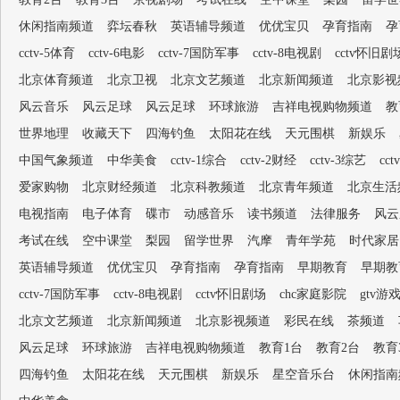
休闲指南频道
弈坛春秋
英语辅导频道
优优宝贝
孕育指南
孕
cctv-5体育
cctv-6电影
cctv-7国防军事
cctv-8电视剧
cctv怀旧剧
北京体育频道
北京卫视
北京文艺频道
北京新闻频道
北京影视
风云音乐
风云足球
风云足球
环球旅游
吉祥电视购物频道
教
世界地理
收藏天下
四海钓鱼
太阳花在线
天元围棋
新娱乐
中国气象频道
中华美食
cctv-1综合
cctv-2财经
cctv-3综艺
cc
爱家购物
北京财经频道
北京科教频道
北京青年频道
北京生活
电视指南
电子体育
碟市
动感音乐
读书频道
法律服务
风云
考试在线
空中课堂
梨园
留学世界
汽摩
青年学苑
时代家居
英语辅导频道
优优宝贝
孕育指南
孕育指南
早期教育
早期教
cctv-7国防军事
cctv-8电视剧
cctv怀旧剧场
chc家庭影院
gtv游
北京文艺频道
北京新闻频道
北京影视频道
彩民在线
茶频道
风云足球
环球旅游
吉祥电视购物频道
教育1台
教育2台
教育
四海钓鱼
太阳花在线
天元围棋
新娱乐
星空音乐台
休闲指南