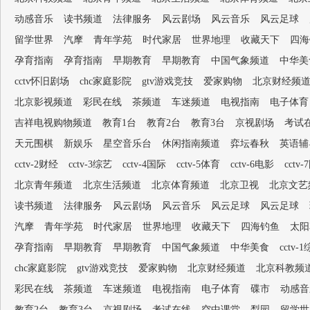
动感音乐
读书频道
法律服务
风云剧场
风云音乐
风云足球
留学世界
汽摩
青年学苑
时代家居
世界地理
收藏天下
四海
孕育指南
孕育指南
早期教育
早期教育
中国气象频道
中华美
cctv怀旧剧场
chc家庭影院
gtv游戏竞技
爱家购物
北京财经频
北京影视频道
彩民在线
茶频道
车迷频道
电视指南
电子体育
吉祥电视购物频道
教育1台
教育2台
教育3台
京视剧场
考试
天元围棋
新娱乐
星空音乐台
休闲指南频道
弈坛春秋
英语辅
cctv-2财经
cctv-3综艺
cctv-4国际
cctv-5体育
cctv-6电影
cctv
北京青年频道
北京生活频道
北京体育频道
北京卫视
北京文艺
读书频道
法律服务
风云剧场
风云音乐
风云足球
风云足球
汽摩
青年学苑
时代家居
世界地理
收藏天下
四海钓鱼
太阳
孕育指南
早期教育
早期教育
中国气象频道
中华美食
cctv-
chc家庭影院
gtv游戏竞技
爱家购物
北京财经频道
北京科教频
彩民在线
茶频道
车迷频道
电视指南
电子体育
碟市
动感音
教育2台
教育3台
京视剧场
考试在线
空中课堂
梨园
留学世