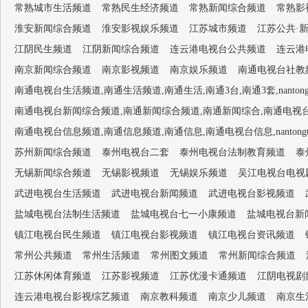
常熟城市生活频道
常熟民生经济频道
常熟新闻综合频道
常熟影
淮安新闻综合频道
淮安影视娱乐频道
江苏城市频道
江苏公共·
江阴民生频道
江阴新闻综合频道
连云港电视台公共频道
连云港
南京新闻综合频道
南京影视频道
南京娱乐频道
南通电视台社教频道,
南通电视台生活频道,南通生活频道,南通生活,南通3台,南通3套,nantongtv-
南通电视台新闻综合频道,南通新闻综合频道,南通新闻综合,南通电视台1套,南通新闻
南通电视台信息频道,南通信息频道,南通信息,南通电视台信息,nantongtv-
苏州新闻综合频道
泰州电视台二套
泰州电视台法制教育频道
泰
无锡新闻综合频道
无锡影视频道
无锡娱乐频道
吴江电视台电视
武进电视台生活频道
武进电视台新闻频道
武进电视台影视频道
盐城电视台法制生活频道
盐城电视台七一小康频道
盐城电视台新
镇江电视台民生频道
镇江电视台影视频道
镇江电视台资讯频道
常州公共频道
常州生活频道
常州图文频道
常州新闻综合频道
江苏休闲体育频道
江苏影视频道
江苏优漫卡通频道
江阴电视剧
连云港电视台影视综艺频道
南京教科频道
南京少儿频道
南京生