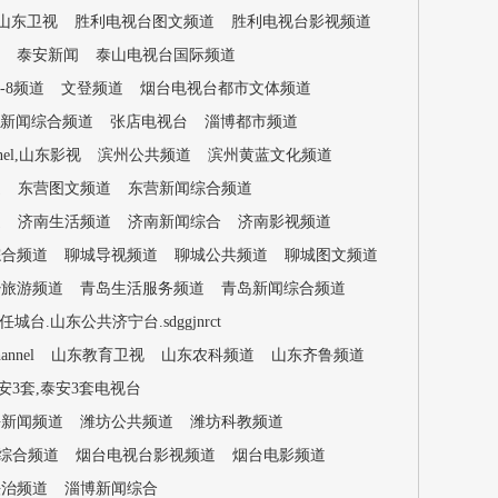
山东卫视
胜利电视台图文频道
胜利电视台影视频道
泰安新闻
泰山电视台国际频道
-8频道
文登频道
烟台电视台都市文体频道
新闻综合频道
张店电视台
淄博都市频道
annel,山东影视
滨州公共频道
滨州黄蓝文化频道
道
东营图文频道
东营新闻综合频道
道
济南生活频道
济南新闻综合
济南影视频道
综合频道
聊城导视频道
聊城公共频道
聊城图文频道
少旅游频道
青岛生活服务频道
青岛新闻综合频道
台.山东公共济宁台.sdggjnrct
nnel
山东教育卫视
山东农科频道
山东齐鲁频道
安3套,泰安3套电视台
海新闻频道
潍坊公共频道
潍坊科教频道
综合频道
烟台电视台影视频道
烟台电影频道
法治频道
淄博新闻综合