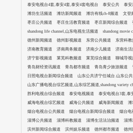
泰安电视台4套,泰安4套,泰安4套电视台
泰安公共
泰安
潍坊生活频道
潍坊新闻频道
潍坊有线ch-8频道
文登
枣庄公共频道
枣庄生活教育频道
枣庄新闻综合频道
shandong life channel,山东电视生活频道
shandong movi
德州新闻频道
德州影视频道
东营公共频道
东营科教
济南教育频道
济南商务频道
济南少儿频道
济南生活
济宁影视频道
莱芜科教频道
莱芜综合频道
聊城导视
青岛财经资讯频道
青岛都市频道
青岛青少旅游频道
日照电视台新闻综合频道
山东公共济宁任城台.山东公共济宁台
山东广播电视台综艺频道,山东综艺频道,shandong variety cha
胜利电视台综合频道
泰安电视频道
泰安电视台3套,泰
威海电视台综艺频道
威海公共频道
威海新闻频道
潍
烟台电视台公共频道
烟台电视台新闻综合频道
烟台电
淄博公共频道
淄博科教频道
淄博生活法治频道
淄博
滨州新闻综合频道
滨州娱乐频道
德州都市频道
德州