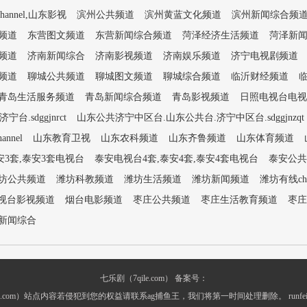
e channel,山东影视
滨州公共频道
滨州黄蓝文化频道
滨州新闻综合频
频道
东营图文频道
东营新闻综合频道
菏泽经济生活频道
菏泽新
频道
济南新闻综合
济南影视频道
济南娱乐频道
济宁电视剧频道
频道
聊城公共频道
聊城图文频道
聊城综合频道
临沂财经频道
青岛生活服务频道
青岛新闻综合频道
青岛影视频道
日照电视台电视
.sdggjnrct
山东公共济宁中区台.山东公共台.济宁中区台.sdggjnzqt
nnel
山东教育卫视
山东农科频道
山东齐鲁频道
山东体育频道
安3套,泰安3套电视台
泰安电视台4套,泰安4套,泰安4套电视台
泰安公共
坊公共频道
潍坊科教频道
潍坊生活频道
潍坊新闻频道
潍坊有线ch
视台影视频道
烟台电影频道
枣庄公共频道
枣庄生活教育频道
枣庄
新闻综合
七乐剧（7qile.com） 备案号：
ile.com）站点内容若侵犯到您的权益请联系ag捕鱼王，我们将第一时间处理删除。
runf