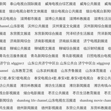
新闻
泰山电视台国际频道
威海电视台综艺频道
威海公共频道
威
频道
烟台电视台都市文体频道
烟台电视台公共频道
烟台电视台新闻
张店电视台
淄博都市频道
淄博公共频道
淄博科教频道
淄博生活
e channel,山东影视
滨州公共频道
滨州黄蓝文化频道
滨州新闻综合频
频道
东营图文频道
东营新闻综合频道
菏泽经济生活频道
菏泽新
频道
济南新闻综合
济南影视频道
济南娱乐频道
济宁电视剧频道
频道
聊城公共频道
聊城图文频道
聊城综合频道
临沂财经频道
青岛生活服务频道
青岛新闻综合频道
青岛影视频道
日照电视台电视
.sdggjnrct
山东公共济宁中区台.山东公共台.济宁中区台.sdggjnzqt
nnel
山东教育卫视
山东农科频道
山东齐鲁频道
山东体育频道
安3套,泰安3套电视台
泰安电视台4套,泰安4套,泰安4套电视台
泰安公共
坊公共频道
潍坊科教频道
潍坊生活频道
潍坊新闻频道
潍坊有线ch
视台影视频道
烟台电影频道
枣庄公共频道
枣庄生活教育频道
枣庄
新闻综合
shandong life channel,山东电视生活频道
shandong movie ch
民生频道
德州新闻频道
德州影视频道
东营公共频道
东营科教频