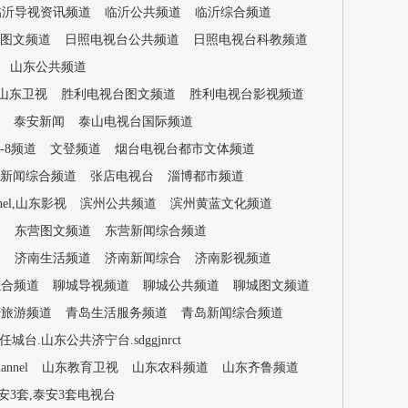
临沂导视资讯频道
临沂公共频道
临沂综合频道
图文频道
日照电视台公共频道
日照电视台科教频道
山东公共频道
山东卫视
胜利电视台图文频道
胜利电视台影视频道
泰安新闻
泰山电视台国际频道
-8频道
文登频道
烟台电视台都市文体频道
新闻综合频道
张店电视台
淄博都市频道
annel,山东影视
滨州公共频道
滨州黄蓝文化频道
道
东营图文频道
东营新闻综合频道
道
济南生活频道
济南新闻综合
济南影视频道
综合频道
聊城导视频道
聊城公共频道
聊城图文频道
少旅游频道
青岛生活服务频道
青岛新闻综合频道
台.山东公共济宁台.sdggjnrct
nnel
山东教育卫视
山东农科频道
山东齐鲁频道
安3套,泰安3套电视台