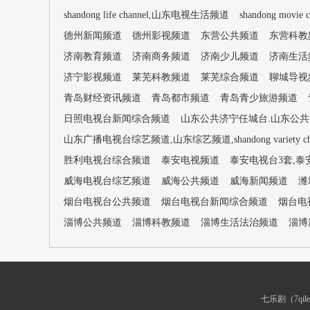
shandong life channel,山东电视生活频道
shandong movi
德州新闻频道
德州影视频道
东营公共频道
东营科教
济南教育频道
济南商务频道
济南少儿频道
济南生活
济宁影视频道
莱芜科教频道
莱芜综合频道
聊城导视
青岛财经资讯频道
青岛都市频道
青岛青少旅游频道
日照电视台新闻综合频道
山东公共济宁任城台.山东公共济宁台
山东广播电视台综艺频道,山东综艺频道,shandong variety cha
胜利电视台综合频道
泰安电视频道
泰安电视台3套,泰
威海电视台综艺频道
威海公共频道
威海新闻频道
潍
烟台电视台公共频道
烟台电视台新闻综合频道
烟台电
淄博公共频道
淄博科教频道
淄博生活法治频道
淄博
七乐剧（7q