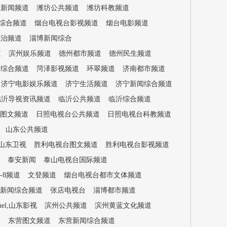
海新闻频道
潍坊公共频道
潍坊科教频道
综合频道
烟台电视台影视频道
烟台电影频道
法治频道
淄博新闻综合
道
滨州娱乐频道
德州都市频道
德州民生频道
闻综合频道
菏泽影视频道
环翠频道
济南都市频道
济宁电影娱乐频道
济宁生活频道
济宁新闻综合频道
临沂导视资讯频道
临沂公共频道
临沂综合频道
图文频道
日照电视台公共频道
日照电视台科教频道
山东公共频道
山东卫视
胜利电视台图文频道
胜利电视台影视频道
泰安新闻
泰山电视台国际频道
-8频道
文登频道
烟台电视台都市文体频道
新闻综合频道
张店电视台
淄博都市频道
annel,山东影视
滨州公共频道
滨州黄蓝文化频道
道
东营图文频道
东营新闻综合频道