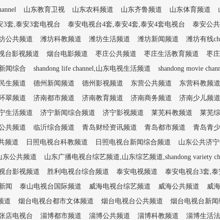
nnel
山东教育卫视
山东农科频道
山东齐鲁频道
山东体育频道
安3套,泰安3套电视台
泰安电视台4套,泰安4套,泰安4套电视台
泰安公共
坊公共频道
潍坊科教频道
潍坊生活频道
潍坊新闻频道
潍坊有线ch
视台影视频道
烟台电影频道
枣庄公共频道
枣庄生活教育频道
枣庄
新闻综合
shandong life channel,山东电视生活频道
shandong movie ch
民生频道
德州新闻频道
德州影视频道
东营公共频道
东营科教频
环翠频道
济南都市频道
济南教育频道
济南商务频道
济南少儿频
宁生活频道
济宁新闻综合频道
济宁影视频道
莱芜科教频道
莱芜
公共频道
临沂综合频道
青岛财经资讯频道
青岛都市频道
青岛青
共频道
日照电视台科教频道
日照电视台新闻综合频道
山东公共济宁任城
山东公共频道
山东广播电视台综艺频道,山东综艺频道,shandong variety cha
视台影视频道
胜利电视台综合频道
泰安电视频道
泰安电视台3套,泰
新闻
泰山电视台国际频道
威海电视台综艺频道
威海公共频道
威
频道
烟台电视台都市文体频道
烟台电视台公共频道
烟台电视台新闻
张店电视台
淄博都市频道
淄博公共频道
淄博科教频道
淄博生活