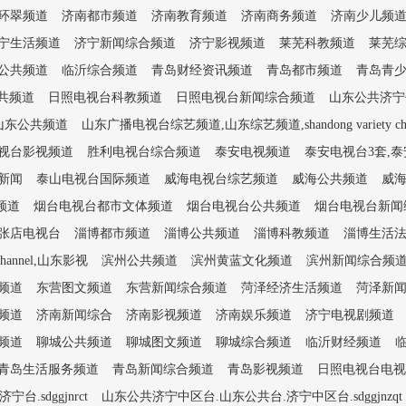
环翠频道
济南都市频道
济南教育频道
济南商务频道
济南少儿频
宁生活频道
济宁新闻综合频道
济宁影视频道
莱芜科教频道
莱芜
公共频道
临沂综合频道
青岛财经资讯频道
青岛都市频道
青岛青
共频道
日照电视台科教频道
日照电视台新闻综合频道
山东公共济宁任城
山东公共频道
山东广播电视台综艺频道,山东综艺频道,shandong variety cha
视台影视频道
胜利电视台综合频道
泰安电视频道
泰安电视台3套,泰
新闻
泰山电视台国际频道
威海电视台综艺频道
威海公共频道
威
频道
烟台电视台都市文体频道
烟台电视台公共频道
烟台电视台新闻
张店电视台
淄博都市频道
淄博公共频道
淄博科教频道
淄博生活
e channel,山东影视
滨州公共频道
滨州黄蓝文化频道
滨州新闻综合频
频道
东营图文频道
东营新闻综合频道
菏泽经济生活频道
菏泽新
频道
济南新闻综合
济南影视频道
济南娱乐频道
济宁电视剧频道
频道
聊城公共频道
聊城图文频道
聊城综合频道
临沂财经频道
青岛生活服务频道
青岛新闻综合频道
青岛影视频道
日照电视台电视
.sdggjnrct
山东公共济宁中区台.山东公共台.济宁中区台.sdggjnzqt