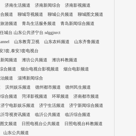
道
济南生活频道
济南新闻综合
济南影视频道
综合频道
聊城导视频道
聊城公共频道
聊城图文频道
少旅游频道
青岛生活服务频道
青岛新闻综合频道
台.山东公共济宁台.sdggjnrct
nnel
山东教育卫视
山东农科频道
山东齐鲁频道
安3套,泰安3套电视台
海新闻频道
潍坊公共频道
潍坊科教频道
综合频道
烟台电视台影视频道
烟台电影频道
法治频道
淄博新闻综合
道
滨州娱乐频道
德州都市频道
德州民生频道
闻综合频道
菏泽影视频道
环翠频道
济南都市频道
济宁电影娱乐频道
济宁生活频道
济宁新闻综合频道
临沂导视资讯频道
临沂公共频道
临沂综合频道
图文频道
日照电视台公共频道
日照电视台科教频道
山东公共频道