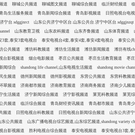
频道
聊城公共频道
聊城图文频道
聊城综合频道
临沂财经频道
青岛生活服务频道
青岛新闻综合频道
青岛影视频道
日照电视台电视
.sdggjnrct
山东公共济宁中区台.山东公共台.济宁中区台.sdggjnzqt
nnel
山东教育卫视
山东农科频道
山东齐鲁频道
山东体育频道
安3套,泰安3套电视台
泰安电视台4套,泰安4套,泰安4套电视台
泰安公共
坊公共频道
潍坊科教频道
潍坊生活频道
潍坊新闻频道
潍坊有线ch
视台影视频道
烟台电影频道
枣庄公共频道
枣庄生活教育频道
枣庄
新闻综合
shandong life channel,山东电视生活频道
shandong movie ch
民生频道
德州新闻频道
德州影视频道
东营公共频道
东营科教频
环翠频道
济南都市频道
济南教育频道
济南商务频道
济南少儿频
宁生活频道
济宁新闻综合频道
济宁影视频道
莱芜科教频道
莱芜
公共频道
临沂综合频道
青岛财经资讯频道
青岛都市频道
青岛青
共频道
日照电视台科教频道
日照电视台新闻综合频道
山东公共济宁任城
山东公共频道
山东广播电视台综艺频道,山东综艺频道,shandong variety cha
视台影视频道
胜利电视台综合频道
泰安电视频道
泰安电视台3套,泰