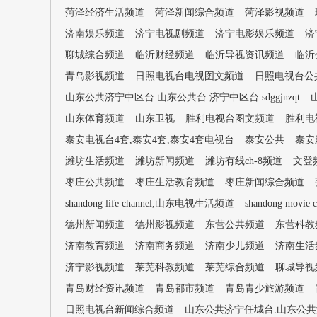
菏泽经济生活频道
菏泽新闻综合频道
菏泽影视频道
济南娱乐频道
济宁电视剧频道
济宁电影娱乐频道
济
聊城综合频道
临沂财经频道
临沂导视资讯频道
临沂
青岛影视频道
日照电视台电视图文频道
日照电视台公
山东公共济宁中区台.山东公共台.济宁中区台.sdggjnzqt
山东体育频道
山东卫视
胜利电视台图文频道
胜利电
泰安电视台4套,泰安4套,泰安4套电视台
泰安公共
泰安
潍坊生活频道
潍坊新闻频道
潍坊有线ch-8频道
文登
枣庄公共频道
枣庄生活教育频道
枣庄新闻综合频道
shandong life channel,山东电视生活频道
shandong movi
德州新闻频道
德州影视频道
东营公共频道
东营科教
济南教育频道
济南商务频道
济南少儿频道
济南生活
济宁影视频道
莱芜科教频道
莱芜综合频道
聊城导视
青岛财经资讯频道
青岛都市频道
青岛青少旅游频道
日照电视台新闻综合频道
山东公共济宁任城台.山东公共济宁台