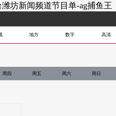
潍坊新闻频道节目单-ag捕鱼王
视
地方
数字
高清
周四
周五
周六
周日