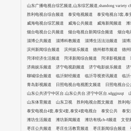
山东广播电视台综艺频道,山东综艺频道,shandong variety cha
胜利电视台综合频道
泰安电视频道
泰安电视台3套,泰
威海电视台综艺频道
威海公共频道
威海新闻频道
潍
烟台电视台公共频道
烟台电视台新闻综合频道
烟台电
淄博公共频道
淄博科教频道
淄博生活法治频道
淄博
滨州新闻综合频道
滨州娱乐频道
德州都市频道
德州
菏泽经济生活频道
菏泽新闻综合频道
菏泽影视频道
济南娱乐频道
济宁电视剧频道
济宁电影娱乐频道
济
聊城综合频道
临沂财经频道
临沂导视资讯频道
临沂
青岛影视频道
日照电视台电视图文频道
日照电视台公
山东公共济宁中区台.山东公共台.济宁中区台.sdggjnzqt
山东体育频道
山东卫视
胜利电视台图文频道
胜利电
泰安电视台4套,泰安4套,泰安4套电视台
泰安公共
泰安
潍坊生活频道
潍坊新闻频道
潍坊有线ch-8频道
文登
枣庄公共频道
枣庄生活教育频道
枣庄新闻综合频道