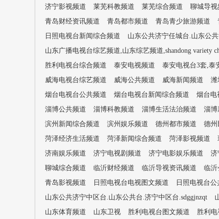
济宁影视频道
莱芜科教频道
莱芜综合频道
聊城导视
青岛财经资讯频道
青岛都市频道
青岛青少旅游频道
日照电视台新闻综合频道
山东公共济宁任城台.山东公共济宁台
山东广播电视台综艺频道,山东综艺频道,shandong variety cha
胜利电视台综合频道
泰安电视频道
泰安电视台3套,泰
威海电视台综艺频道
威海公共频道
威海新闻频道
潍
烟台电视台公共频道
烟台电视台新闻综合频道
烟台电
淄博公共频道
淄博科教频道
淄博生活法治频道
淄博
滨州新闻综合频道
滨州娱乐频道
德州都市频道
德州
菏泽经济生活频道
菏泽新闻综合频道
菏泽影视频道
济南娱乐频道
济宁电视剧频道
济宁电影娱乐频道
济
聊城综合频道
临沂财经频道
临沂导视资讯频道
临沂
青岛影视频道
日照电视台电视图文频道
日照电视台公
山东公共济宁中区台.山东公共台.济宁中区台.sdggjnzqt
山东体育频道
山东卫视
胜利电视台图文频道
胜利电