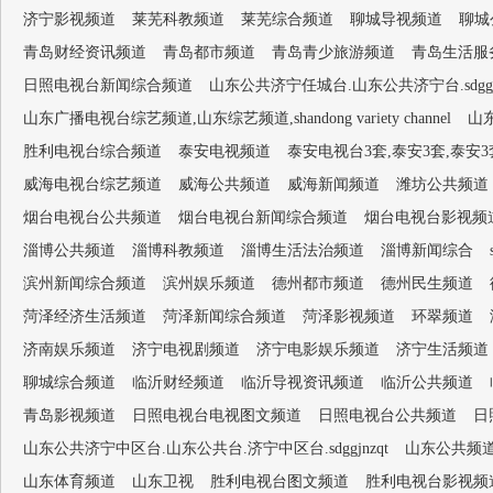
济宁影视频道
莱芜科教频道
莱芜综合频道
聊城导视频道
聊城
青岛财经资讯频道
青岛都市频道
青岛青少旅游频道
青岛生活服
日照电视台新闻综合频道
山东公共济宁任城台.山东公共济宁台.sdggjn
山东广播电视台综艺频道,山东综艺频道,shandong variety channel
山
胜利电视台综合频道
泰安电视频道
泰安电视台3套,泰安3套,泰安
威海电视台综艺频道
威海公共频道
威海新闻频道
潍坊公共频道
烟台电视台公共频道
烟台电视台新闻综合频道
烟台电视台影视频
淄博公共频道
淄博科教频道
淄博生活法治频道
淄博新闻综合
滨州新闻综合频道
滨州娱乐频道
德州都市频道
德州民生频道
菏泽经济生活频道
菏泽新闻综合频道
菏泽影视频道
环翠频道
济南娱乐频道
济宁电视剧频道
济宁电影娱乐频道
济宁生活频道
聊城综合频道
临沂财经频道
临沂导视资讯频道
临沂公共频道
青岛影视频道
日照电视台电视图文频道
日照电视台公共频道
日
山东公共济宁中区台.山东公共台.济宁中区台.sdggjnzqt
山东公共频
山东体育频道
山东卫视
胜利电视台图文频道
胜利电视台影视频