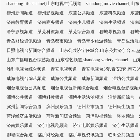
shandong life channel,山东电视生活频道
shandong movie channel,
德州新闻频道
德州影视频道
东营公共频道
东营科教频道
东营
济南教育频道
济南商务频道
济南少儿频道
济南生活频道
济南
济宁影视频道
莱芜科教频道
莱芜综合频道
聊城导视频道
聊城
青岛财经资讯频道
青岛都市频道
青岛青少旅游频道
青岛生活服
日照电视台新闻综合频道
山东公共济宁任城台.山东公共济宁台.sdggjn
山东广播电视台综艺频道,山东综艺频道,shandong variety channel
山
胜利电视台综合频道
泰安电视频道
泰安电视台3套,泰安3套,泰安
威海电视台综艺频道
威海公共频道
威海新闻频道
潍坊公共频道
烟台电视台公共频道
烟台电视台新闻综合频道
烟台电视台影视频
淄博公共频道
淄博科教频道
淄博生活法治频道
淄博新闻综合
滨州新闻综合频道
滨州娱乐频道
德州都市频道
德州民生频道
菏泽经济生活频道
菏泽新闻综合频道
菏泽影视频道
环翠频道
济南娱乐频道
济宁电视剧频道
济宁电影娱乐频道
济宁生活频道
聊城综合频道
临沂财经频道
临沂导视资讯频道
临沂公共频道