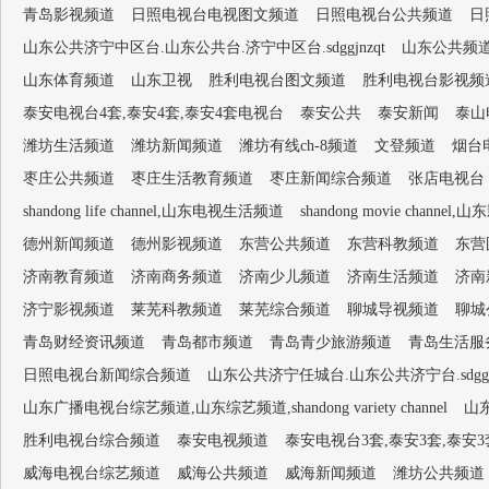
青岛影视频道
日照电视台电视图文频道
日照电视台公共频道
日
山东公共济宁中区台.山东公共台.济宁中区台.sdggjnzqt
山东公共频
山东体育频道
山东卫视
胜利电视台图文频道
胜利电视台影视频
泰安电视台4套,泰安4套,泰安4套电视台
泰安公共
泰安新闻
泰山
潍坊生活频道
潍坊新闻频道
潍坊有线ch-8频道
文登频道
烟台
枣庄公共频道
枣庄生活教育频道
枣庄新闻综合频道
张店电视台
shandong life channel,山东电视生活频道
shandong movie channel,
德州新闻频道
德州影视频道
东营公共频道
东营科教频道
东营
济南教育频道
济南商务频道
济南少儿频道
济南生活频道
济南
济宁影视频道
莱芜科教频道
莱芜综合频道
聊城导视频道
聊城
青岛财经资讯频道
青岛都市频道
青岛青少旅游频道
青岛生活服
日照电视台新闻综合频道
山东公共济宁任城台.山东公共济宁台.sdggjn
山东广播电视台综艺频道,山东综艺频道,shandong variety channel
山
胜利电视台综合频道
泰安电视频道
泰安电视台3套,泰安3套,泰安
威海电视台综艺频道
威海公共频道
威海新闻频道
潍坊公共频道