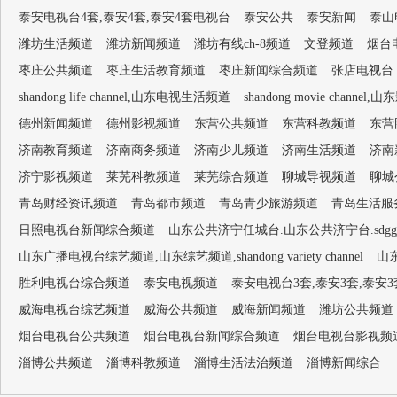
泰安电视台4套,泰安4套,泰安4套电视台
泰安公共
泰安新闻
泰山
潍坊生活频道
潍坊新闻频道
潍坊有线ch-8频道
文登频道
烟台
枣庄公共频道
枣庄生活教育频道
枣庄新闻综合频道
张店电视台
shandong life channel,山东电视生活频道
shandong movie channel,
德州新闻频道
德州影视频道
东营公共频道
东营科教频道
东营
济南教育频道
济南商务频道
济南少儿频道
济南生活频道
济南
济宁影视频道
莱芜科教频道
莱芜综合频道
聊城导视频道
聊城
青岛财经资讯频道
青岛都市频道
青岛青少旅游频道
青岛生活服
日照电视台新闻综合频道
山东公共济宁任城台.山东公共济宁台.sdggjn
山东广播电视台综艺频道,山东综艺频道,shandong variety channel
山
胜利电视台综合频道
泰安电视频道
泰安电视台3套,泰安3套,泰安
威海电视台综艺频道
威海公共频道
威海新闻频道
潍坊公共频道
烟台电视台公共频道
烟台电视台新闻综合频道
烟台电视台影视频
淄博公共频道
淄博科教频道
淄博生活法治频道
淄博新闻综合