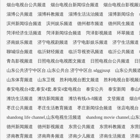
烟台电视台公共频道
烟台电视台新闻综合频道
烟台电视台影视频
淄博公共频道
淄博科教频道
淄博生活法治频道
淄博新闻综合
滨州新闻综合频道
滨州娱乐频道
德州都市频道
德州民生频道
菏泽经济生活频道
菏泽新闻综合频道
菏泽影视频道
环翠频道
济南娱乐频道
济宁电视剧频道
济宁电影娱乐频道
济宁生活频道
聊城综合频道
临沂财经频道
临沂导视资讯频道
临沂公共频道
青岛影视频道
日照电视台电视图文频道
日照电视台公共频道
日
山东公共济宁中区台.山东公共台.济宁中区台.sdggjnzqt
山东公共频
山东体育频道
山东卫视
胜利电视台图文频道
胜利电视台影视频
泰安电视台4套,泰安4套,泰安4套电视台
泰安公共
泰安新闻
泰山
潍坊生活频道
潍坊新闻频道
潍坊有线ch-8频道
文登频道
烟台
枣庄公共频道
枣庄生活教育频道
枣庄新闻综合频道
张店电视台
shandong life channel,山东电视生活频道
shandong movie channel,
德州新闻频道
德州影视频道
东营公共频道
东营科教频道
东营
济南教育频道
济南商务频道
济南少儿频道
济南生活频道
济南