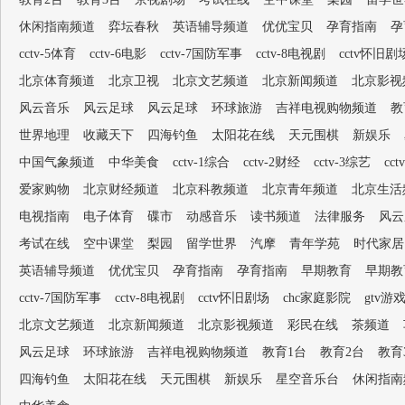
休闲指南频道
弈坛春秋
英语辅导频道
优优宝贝
孕育指南
孕
cctv-5体育
cctv-6电影
cctv-7国防军事
cctv-8电视剧
cctv怀旧剧
北京体育频道
北京卫视
北京文艺频道
北京新闻频道
北京影视
风云音乐
风云足球
风云足球
环球旅游
吉祥电视购物频道
教
世界地理
收藏天下
四海钓鱼
太阳花在线
天元围棋
新娱乐
中国气象频道
中华美食
cctv-1综合
cctv-2财经
cctv-3综艺
cc
爱家购物
北京财经频道
北京科教频道
北京青年频道
北京生活
电视指南
电子体育
碟市
动感音乐
读书频道
法律服务
风云
考试在线
空中课堂
梨园
留学世界
汽摩
青年学苑
时代家居
英语辅导频道
优优宝贝
孕育指南
孕育指南
早期教育
早期教
cctv-7国防军事
cctv-8电视剧
cctv怀旧剧场
chc家庭影院
gtv游
北京文艺频道
北京新闻频道
北京影视频道
彩民在线
茶频道
风云足球
环球旅游
吉祥电视购物频道
教育1台
教育2台
教育
四海钓鱼
太阳花在线
天元围棋
新娱乐
星空音乐台
休闲指南