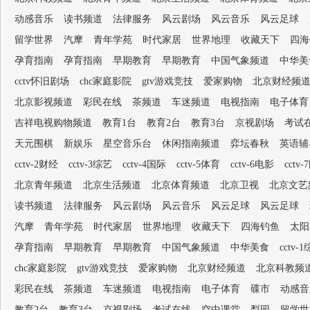
动感音乐
读书频道
法律服务
风云剧场
风云音乐
风云足球
留学世界
汽摩
青年学苑
时代家居
世界地理
收藏天下
四海
孕育指南
孕育指南
早期教育
早期教育
中国气象频道
中华美
cctv怀旧剧场
chc家庭影院
gtv游戏竞技
爱家购物
北京财经频
北京影视频道
彩民在线
茶频道
车迷频道
电视指南
电子体育
吉祥电视购物频道
教育1台
教育2台
教育3台
京视剧场
考试
天元围棋
新娱乐
星空音乐台
休闲指南频道
弈坛春秋
英语辅
cctv-2财经
cctv-3综艺
cctv-4国际
cctv-5体育
cctv-6电影
cctv
北京青年频道
北京生活频道
北京体育频道
北京卫视
北京文艺
读书频道
法律服务
风云剧场
风云音乐
风云足球
风云足球
汽摩
青年学苑
时代家居
世界地理
收藏天下
四海钓鱼
太阳
孕育指南
早期教育
早期教育
中国气象频道
中华美食
cctv-
chc家庭影院
gtv游戏竞技
爱家购物
北京财经频道
北京科教频
彩民在线
茶频道
车迷频道
电视指南
电子体育
碟市
动感音
教育2台
教育3台
京视剧场
考试在线
空中课堂
梨园
留学世