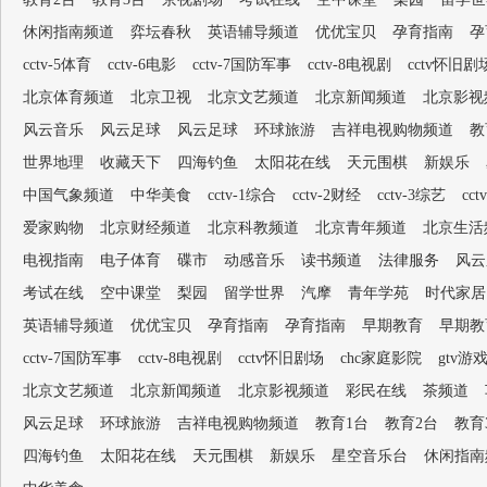
休闲指南频道
弈坛春秋
英语辅导频道
优优宝贝
孕育指南
孕
cctv-5体育
cctv-6电影
cctv-7国防军事
cctv-8电视剧
cctv怀旧剧
北京体育频道
北京卫视
北京文艺频道
北京新闻频道
北京影视
风云音乐
风云足球
风云足球
环球旅游
吉祥电视购物频道
教
世界地理
收藏天下
四海钓鱼
太阳花在线
天元围棋
新娱乐
中国气象频道
中华美食
cctv-1综合
cctv-2财经
cctv-3综艺
cc
爱家购物
北京财经频道
北京科教频道
北京青年频道
北京生活
电视指南
电子体育
碟市
动感音乐
读书频道
法律服务
风云
考试在线
空中课堂
梨园
留学世界
汽摩
青年学苑
时代家居
英语辅导频道
优优宝贝
孕育指南
孕育指南
早期教育
早期教
cctv-7国防军事
cctv-8电视剧
cctv怀旧剧场
chc家庭影院
gtv游
北京文艺频道
北京新闻频道
北京影视频道
彩民在线
茶频道
风云足球
环球旅游
吉祥电视购物频道
教育1台
教育2台
教育
四海钓鱼
太阳花在线
天元围棋
新娱乐
星空音乐台
休闲指南