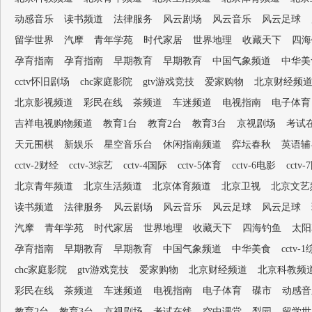
动感音乐
读书频道
法律服务
风云剧场
风云音乐
风云足球
留学世界
汽摩
青年学苑
时代家居
世界地理
收藏天下
四海
孕育指南
孕育指南
早期教育
早期教育
中国气象频道
中华美
cctv怀旧剧场
chc家庭影院
gtv游戏竞技
爱家购物
北京财经频
北京影视频道
彩民在线
茶频道
车迷频道
电视指南
电子体育
吉祥电视购物频道
教育1台
教育2台
教育3台
京视剧场
考试
天元围棋
新娱乐
星空音乐台
休闲指南频道
弈坛春秋
英语辅
cctv-2财经
cctv-3综艺
cctv-4国际
cctv-5体育
cctv-6电影
cctv
北京青年频道
北京生活频道
北京体育频道
北京卫视
北京文艺
读书频道
法律服务
风云剧场
风云音乐
风云足球
风云足球
汽摩
青年学苑
时代家居
世界地理
收藏天下
四海钓鱼
太阳
孕育指南
早期教育
早期教育
中国气象频道
中华美食
cctv-
chc家庭影院
gtv游戏竞技
爱家购物
北京财经频道
北京科教频
彩民在线
茶频道
车迷频道
电视指南
电子体育
碟市
动感音
教育2台
教育3台
京视剧场
考试在线
空中课堂
梨园
留学世