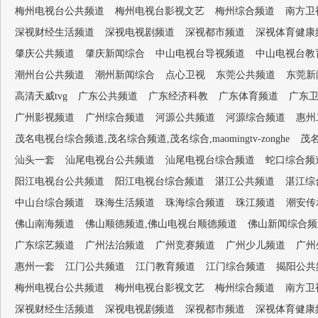
梅州电视台公共频道
梅州电视台影视文艺
梅州综合频道
南方卫
深视财经生活频道
深视电视剧频道
深视都市频道
深视体育健康
肇庆公共频道
肇庆新闻综合
中山电视台导视频道
中山电视台教
潮州台公共频道
潮州新闻综合
点心卫视
东莞公共频道
东莞新
高清天威tvg
广东公共频道
广东经济科教
广东体育频道
广东
广州影视频道
广州综合频道
河源公共频道
河源综合频道
惠州
茂名电视台综合频道,茂名综合频道,茂名综合,maomingtv-zonghe
茂
汕头一套
汕尾电视台公共频道
汕尾电视台综合频道
蛇口综合频
阳江电视台公共频道
阳江电视台综合频道
湛江公共频道
湛江综
中山台综合频道
珠海生活频道
珠海综合频道
珠江频道
潮安传
佛山南海频道
佛山顺德频道,佛山电视台顺德频道
佛山新闻综合频
广东综艺频道
广州法治频道
广州竞赛频道
广州少儿频道
广州
惠州一套
江门公共频道
江门教育频道
江门综合频道
揭阳公共
梅州电视台公共频道
梅州电视台影视文艺
梅州综合频道
南方卫
深视财经生活频道
深视电视剧频道
深视都市频道
深视体育健康