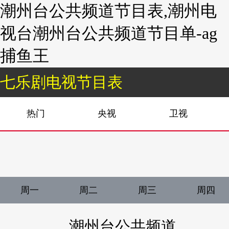
潮州台公共频道节目表,潮州电
视台潮州台公共频道节目单-ag
捕鱼王
七乐剧电视节目表
热门
央视
卫视
周一
周二
周三
周四
潮州台公共频道