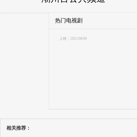
热门电视剧
上映：2021/08/09
相关推荐：