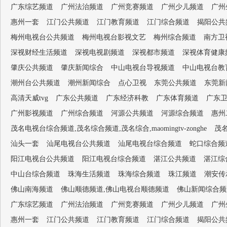
广东综艺频道
广州法治频道
广州竞赛频道
广州少儿频道
广州
惠州一套
江门公共频道
江门教育频道
江门综合频道
揭阳公共
梅州电视台公共频道
梅州电视台影视文艺
梅州综合频道
南方卫
深视财经生活频道
深视电视剧频道
深视都市频道
深视体育健康
肇庆公共频道
肇庆新闻综合
中山电视台导视频道
中山电视台教
潮州台公共频道
潮州新闻综合
点心卫视
东莞公共频道
东莞新
高清天威tvg
广东公共频道
广东经济科教
广东体育频道
广东
广州影视频道
广州综合频道
河源公共频道
河源综合频道
惠州
茂名电视台综合频道,茂名综合频道,茂名综合,maomingtv-zonghe
茂
汕头一套
汕尾电视台公共频道
汕尾电视台综合频道
蛇口综合频
阳江电视台公共频道
阳江电视台综合频道
湛江公共频道
湛江综
中山台综合频道
珠海生活频道
珠海综合频道
珠江频道
潮安传
佛山南海频道
佛山顺德频道,佛山电视台顺德频道
佛山新闻综合频
广东综艺频道
广州法治频道
广州竞赛频道
广州少儿频道
广州
惠州一套
江门公共频道
江门教育频道
江门综合频道
揭阳公共