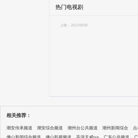
热门电视剧
上映：2021/08/09
相关推荐：
潮安传承频道
潮安综合频道
潮州台公共频道
潮州新闻综合
点
佛山新闻综合频道
佛山影视频道
高清天威tvg
广东公共频道