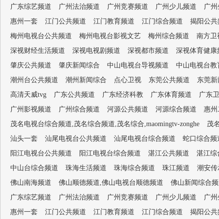
广东综艺频道
广州法治频道
广州竞赛频道
广州少儿频道
广州
惠州一套
江门公共频道
江门教育频道
江门综合频道
揭阳公共
梅州电视台公共频道
梅州电视台影视文艺
梅州综合频道
南方卫
深视财经生活频道
深视电视剧频道
深视都市频道
深视体育健康
肇庆公共频道
肇庆新闻综合
中山电视台导视频道
中山电视台教
潮州台公共频道
潮州新闻综合
点心卫视
东莞公共频道
东莞新
高清天威tvg
广东公共频道
广东经济科教
广东体育频道
广东
广州影视频道
广州综合频道
河源公共频道
河源综合频道
惠州
茂名电视台综合频道,茂名综合频道,茂名综合,maomingtv-zonghe
茂
汕头一套
汕尾电视台公共频道
汕尾电视台综合频道
蛇口综合频
阳江电视台公共频道
阳江电视台综合频道
湛江公共频道
湛江综
中山台综合频道
珠海生活频道
珠海综合频道
珠江频道
潮安传
佛山南海频道
佛山顺德频道,佛山电视台顺德频道
佛山新闻综合频
广东综艺频道
广州法治频道
广州竞赛频道
广州少儿频道
广州
惠州一套
江门公共频道
江门教育频道
江门综合频道
揭阳公共