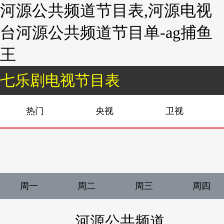
河源公共频道节目表,河源电视
台河源公共频道节目单-ag捕鱼
王
七乐剧电视节目表
热门
央视
卫视
周一
周二
周三
周四
河源公共频道