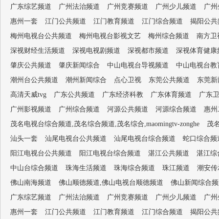
广东综艺频道
广州法治频道
广州竞赛频道
广州少儿频道
广州
惠州一套
江门公共频道
江门教育频道
江门综合频道
揭阳公共
梅州电视台公共频道
梅州电视台影视文艺
梅州综合频道
南方卫
深视财经生活频道
深视电视剧频道
深视都市频道
深视体育健康
肇庆公共频道
肇庆新闻综合
中山电视台导视频道
中山电视台教
潮州台公共频道
潮州新闻综合
点心卫视
东莞公共频道
东莞新
高清天威tvg
广东公共频道
广东经济科教
广东体育频道
广东
广州影视频道
广州综合频道
河源公共频道
河源综合频道
惠州
茂名电视台综合频道,茂名综合频道,茂名综合,maomingtv-zonghe
茂
汕头一套
汕尾电视台公共频道
汕尾电视台综合频道
蛇口综合频
阳江电视台公共频道
阳江电视台综合频道
湛江公共频道
湛江综
中山台综合频道
珠海生活频道
珠海综合频道
珠江频道
潮安传
佛山南海频道
佛山顺德频道,佛山电视台顺德频道
佛山新闻综合频
广东综艺频道
广州法治频道
广州竞赛频道
广州少儿频道
广州
惠州一套
江门公共频道
江门教育频道
江门综合频道
揭阳公共