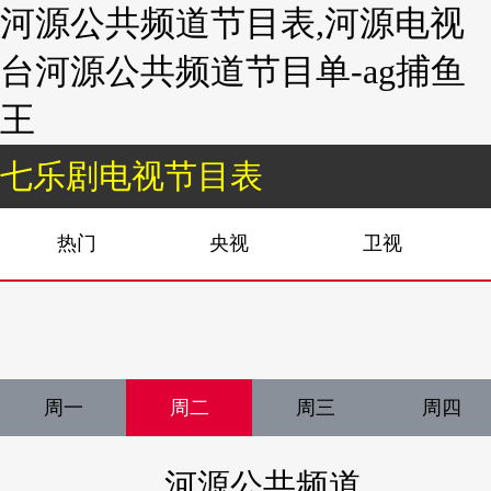
河源公共频道节目表,河源电视
台河源公共频道节目单-ag捕鱼
王
七乐剧电视节目表
热门
央视
卫视
周一
周二
周三
周四
河源公共频道