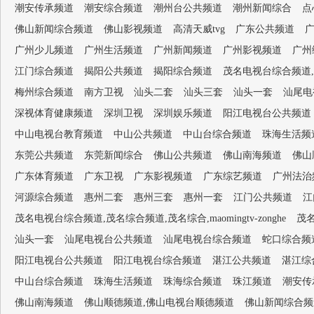
潮安传承频道
潮安综合频道
潮州台公共频道
潮州新闻综合
点
佛山新闻综合频道
佛山影视频道
高清天威tvg
广东公共频道
广州少儿频道
广州生活频道
广州新闻频道
广州影视频道
广州
江门综合频道
揭阳公共频道
揭阳综合频道
茂名电视台综合频道,茂名
梅州综合频道
南方卫视
汕头二套
汕头三套
汕头一套
汕尾电
深视体育健康频道
深圳卫视
深圳娱乐频道
阳江电视台公共频道
中山电视台教育频道
中山公共频道
中山台综合频道
珠海生活频
东莞公共频道
东莞新闻综合
佛山公共频道
佛山南海频道
佛山
广东体育频道
广东卫视
广东影视频道
广东综艺频道
广州法治
河源综合频道
惠州二套
惠州三套
惠州一套
江门公共频道
江
茂名电视台综合频道,茂名综合频道,茂名综合,maomingtv-zonghe
茂
汕头一套
汕尾电视台公共频道
汕尾电视台综合频道
蛇口综合频
阳江电视台公共频道
阳江电视台综合频道
湛江公共频道
湛江综
中山台综合频道
珠海生活频道
珠海综合频道
珠江频道
潮安传
佛山南海频道
佛山顺德频道,佛山电视台顺德频道
佛山新闻综合频