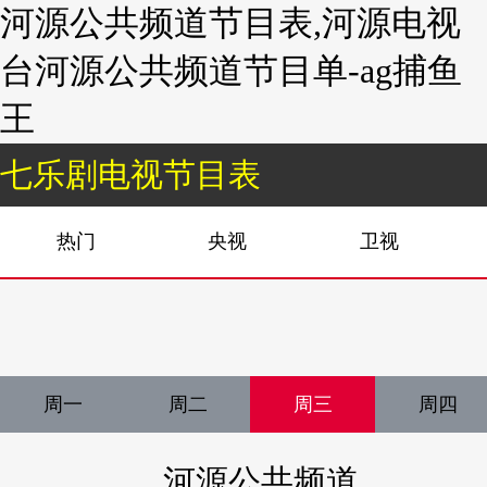
河源公共频道节目表,河源电视
台河源公共频道节目单-ag捕鱼
王
七乐剧电视节目表
热门
央视
卫视
周一
周二
周三
周四
河源公共频道