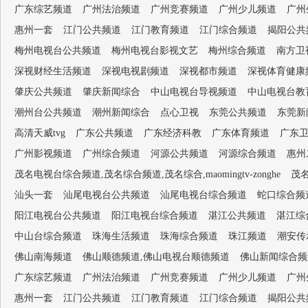
广东综艺频道
广州法治频道
广州竞赛频道
广州少儿频道
广州
惠州一套
江门公共频道
江门教育频道
江门综合频道
揭阳公共
梅州电视台公共频道
梅州电视台影视文艺
梅州综合频道
南方卫
深视财经生活频道
深视电视剧频道
深视都市频道
深视体育健康
肇庆公共频道
肇庆新闻综合
中山电视台导视频道
中山电视台教
潮州台公共频道
潮州新闻综合
点心卫视
东莞公共频道
东莞新
高清天威tvg
广东公共频道
广东经济科教
广东体育频道
广东
广州影视频道
广州综合频道
河源公共频道
河源综合频道
惠州
茂名电视台综合频道,茂名综合频道,茂名综合,maomingtv-zonghe
茂
汕头一套
汕尾电视台公共频道
汕尾电视台综合频道
蛇口综合频
阳江电视台公共频道
阳江电视台综合频道
湛江公共频道
湛江综
中山台综合频道
珠海生活频道
珠海综合频道
珠江频道
潮安传
佛山南海频道
佛山顺德频道,佛山电视台顺德频道
佛山新闻综合频
广东综艺频道
广州法治频道
广州竞赛频道
广州少儿频道
广州
惠州一套
江门公共频道
江门教育频道
江门综合频道
揭阳公共