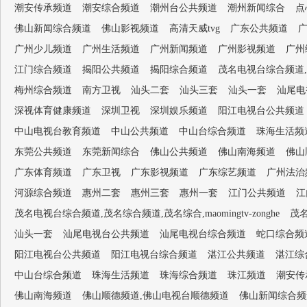
潮安传承频道
潮安综合频道
潮州台公共频道
潮州新闻综合
点
佛山新闻综合频道
佛山影视频道
高清天威tvg
广东公共频道
广州少儿频道
广州生活频道
广州新闻频道
广州影视频道
广州
江门综合频道
揭阳公共频道
揭阳综合频道
茂名电视台综合频道,茂名
梅州综合频道
南方卫视
汕头二套
汕头三套
汕头一套
汕尾电
深视体育健康频道
深圳卫视
深圳娱乐频道
阳江电视台公共频道
中山电视台教育频道
中山公共频道
中山台综合频道
珠海生活频
东莞公共频道
东莞新闻综合
佛山公共频道
佛山南海频道
佛山
广东体育频道
广东卫视
广东影视频道
广东综艺频道
广州法治
河源综合频道
惠州二套
惠州三套
惠州一套
江门公共频道
江
茂名电视台综合频道,茂名综合频道,茂名综合,maomingtv-zonghe
茂
汕头一套
汕尾电视台公共频道
汕尾电视台综合频道
蛇口综合频
阳江电视台公共频道
阳江电视台综合频道
湛江公共频道
湛江综
中山台综合频道
珠海生活频道
珠海综合频道
珠江频道
潮安传
佛山南海频道
佛山顺德频道,佛山电视台顺德频道
佛山新闻综合频