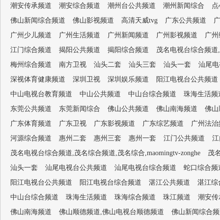
潮安传承频道
潮安综合频道
潮州台公共频道
潮州新闻综合
点
佛山新闻综合频道
佛山影视频道
高清天威tvg
广东公共频道
广州少儿频道
广州生活频道
广州新闻频道
广州影视频道
广州
江门综合频道
揭阳公共频道
揭阳综合频道
茂名电视台综合频道,茂名
梅州综合频道
南方卫视
汕头二套
汕头三套
汕头一套
汕尾电
深视体育健康频道
深圳卫视
深圳娱乐频道
阳江电视台公共频道
中山电视台教育频道
中山公共频道
中山台综合频道
珠海生活频
东莞公共频道
东莞新闻综合
佛山公共频道
佛山南海频道
佛山
广东体育频道
广东卫视
广东影视频道
广东综艺频道
广州法治
河源综合频道
惠州二套
惠州三套
惠州一套
江门公共频道
江
茂名电视台综合频道,茂名综合频道,茂名综合,maomingtv-zonghe
茂
汕头一套
汕尾电视台公共频道
汕尾电视台综合频道
蛇口综合频
阳江电视台公共频道
阳江电视台综合频道
湛江公共频道
湛江综
中山台综合频道
珠海生活频道
珠海综合频道
珠江频道
潮安传
佛山南海频道
佛山顺德频道,佛山电视台顺德频道
佛山新闻综合频