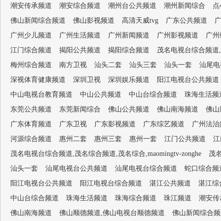
潮安传承频道
潮安综合频道
潮州台公共频道
潮州新闻综合
点
佛山新闻综合频道
佛山影视频道
高清天威tvg
广东公共频道
广州少儿频道
广州生活频道
广州新闻频道
广州影视频道
广州
江门综合频道
揭阳公共频道
揭阳综合频道
茂名电视台综合频道,茂名
梅州综合频道
南方卫视
汕头二套
汕头三套
汕头一套
汕尾电
深视体育健康频道
深圳卫视
深圳娱乐频道
阳江电视台公共频道
中山电视台教育频道
中山公共频道
中山台综合频道
珠海生活频
东莞公共频道
东莞新闻综合
佛山公共频道
佛山南海频道
佛山
广东体育频道
广东卫视
广东影视频道
广东综艺频道
广州法治
河源综合频道
惠州二套
惠州三套
惠州一套
江门公共频道
江
茂名电视台综合频道,茂名综合频道,茂名综合,maomingtv-zonghe
茂
汕头一套
汕尾电视台公共频道
汕尾电视台综合频道
蛇口综合频
阳江电视台公共频道
阳江电视台综合频道
湛江公共频道
湛江综
中山台综合频道
珠海生活频道
珠海综合频道
珠江频道
潮安传
佛山南海频道
佛山顺德频道,佛山电视台顺德频道
佛山新闻综合频