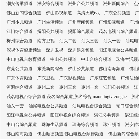
潮安传承频道
潮安综合频道
潮州台公共频道
潮州新闻综合
点
佛山新闻综合频道
佛山影视频道
高清天威tvg
广东公共频道
广州少儿频道
广州生活频道
广州新闻频道
广州影视频道
广州
江门综合频道
揭阳公共频道
揭阳综合频道
茂名电视台综合频道,茂名
梅州综合频道
南方卫视
汕头二套
汕头三套
汕头一套
汕尾电
深视体育健康频道
深圳卫视
深圳娱乐频道
阳江电视台公共频道
中山电视台教育频道
中山公共频道
中山台综合频道
珠海生活频
东莞公共频道
东莞新闻综合
佛山公共频道
佛山南海频道
佛山
广东体育频道
广东卫视
广东影视频道
广东综艺频道
广州法治
河源综合频道
惠州二套
惠州三套
惠州一套
江门公共频道
江
茂名电视台综合频道,茂名综合频道,茂名综合,maomingtv-zonghe
茂
汕头一套
汕尾电视台公共频道
汕尾电视台综合频道
蛇口综合频
阳江电视台公共频道
阳江电视台综合频道
湛江公共频道
湛江综
中山台综合频道
珠海生活频道
珠海综合频道
珠江频道
潮安传
佛山南海频道
佛山顺德频道,佛山电视台顺德频道
佛山新闻综合频