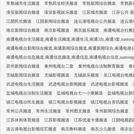
常熟城市生活频道
常熟民生经济频道
常熟新闻综合频道
常熟影
淮安新闻综合频道
淮安影视娱乐频道
江苏城市频道
江苏公共·
江阴民生频道
江阴新闻综合频道
连云港电视台公共频道
连云港
南京新闻综合频道
南京影视频道
南京娱乐频道
南通电视台社教频道,
南通电视台生活频道,南通生活频道,南通生活,南通3台,南通3套,nantongtv-
南通电视台新闻综合频道,南通新闻综合频道,南通新闻综合,南通电视台1套,南通新闻
南通电视台信息频道,南通信息频道,南通信息,南通电视台信息,nantongtv-
苏州新闻综合频道
泰州电视台二套
泰州电视台法制教育频道
泰
无锡新闻综合频道
无锡影视频道
无锡娱乐频道
吴江电视台电视
武进电视台生活频道
武进电视台新闻频道
武进电视台影视频道
盐城电视台法制生活频道
盐城电视台七一小康频道
盐城电视台新
镇江电视台民生频道
镇江电视台影视频道
镇江电视台资讯频道
常州公共频道
常州生活频道
常州图文频道
常州新闻综合频道
江苏休闲体育频道
江苏影视频道
江苏优漫卡通频道
江阴电视剧
连云港电视台影视综艺频道
南京教科频道
南京少儿频道
南京生