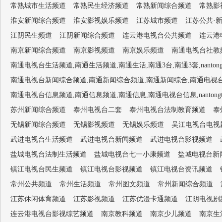
常熟城市生活频道
常熟民生经济频道
常熟新闻综合频道
常熟影
淮安新闻综合频道
淮安影视娱乐频道
江苏城市频道
江苏公共·
江阴民生频道
江阴新闻综合频道
连云港电视台公共频道
连云港
南京新闻综合频道
南京影视频道
南京娱乐频道
南通电视台社教频道,
南通电视台生活频道,南通生活频道,南通生活,南通3台,南通3套,nantongtv-
南通电视台新闻综合频道,南通新闻综合频道,南通新闻综合,南通电视台1套,南通新闻
南通电视台信息频道,南通信息频道,南通信息,南通电视台信息,nantongtv-
苏州新闻综合频道
泰州电视台二套
泰州电视台法制教育频道
泰
无锡新闻综合频道
无锡影视频道
无锡娱乐频道
吴江电视台电视
武进电视台生活频道
武进电视台新闻频道
武进电视台影视频道
盐城电视台法制生活频道
盐城电视台七一小康频道
盐城电视台新
镇江电视台民生频道
镇江电视台影视频道
镇江电视台资讯频道
常州公共频道
常州生活频道
常州图文频道
常州新闻综合频道
江苏休闲体育频道
江苏影视频道
江苏优漫卡通频道
江阴电视剧
连云港电视台影视综艺频道
南京教科频道
南京少儿频道
南京生