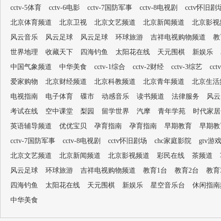
cctv-5体育
cctv-6电影
cctv-7国防军事
cctv-8电视剧
cctv怀旧剧
北京体育频道
北京卫视
北京文艺频道
北京新闻频道
北京影视
风云音乐
风云足球
风云足球
环球旅游
吉祥电视购物频道
教
世界地理
收藏天下
四海钓鱼
太阳花在线
天元围棋
新娱乐
中国气象频道
中华美食
cctv-1综合
cctv-2财经
cctv-3综艺
cc
爱家购物
北京财经频道
北京科教频道
北京青年频道
北京生活
电视指南
电子体育
碟市
动感音乐
读书频道
法律服务
风云
考试在线
空中课堂
梨园
留学世界
汽摩
青年学苑
时代家居
英语辅导频道
优优宝贝
孕育指南
孕育指南
早期教育
早期教
cctv-7国防军事
cctv-8电视剧
cctv怀旧剧场
chc家庭影院
gtv游
北京文艺频道
北京新闻频道
北京影视频道
彩民在线
茶频道
风云足球
环球旅游
吉祥电视购物频道
教育1台
教育2台
教育
四海钓鱼
太阳花在线
天元围棋
新娱乐
星空音乐台
休闲指南
中华美食