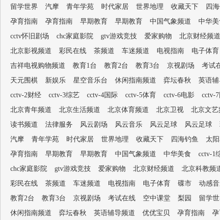
留学世界
汽摩
青年学苑
时代家居
世界地理
收藏天下
四海
孕育指南
孕育指南
早期教育
早期教育
中国气象频道
中华美
cctv怀旧剧场
chc家庭影院
gtv游戏竞技
爱家购物
北京财经频
北京影视频道
彩民在线
茶频道
车迷频道
电视指南
电子体育
吉祥电视购物频道
教育1台
教育2台
教育3台
京视剧场
考试
天元围棋
新娱乐
星空音乐台
休闲指南频道
弈坛春秋
英语辅
cctv-2财经
cctv-3综艺
cctv-4国际
cctv-5体育
cctv-6电影
cctv
北京青年频道
北京生活频道
北京体育频道
北京卫视
北京文艺
读书频道
法律服务
风云剧场
风云音乐
风云足球
风云足球
汽摩
青年学苑
时代家居
世界地理
收藏天下
四海钓鱼
太阳
孕育指南
早期教育
早期教育
中国气象频道
中华美食
cctv-
chc家庭影院
gtv游戏竞技
爱家购物
北京财经频道
北京科教频
彩民在线
茶频道
车迷频道
电视指南
电子体育
碟市
动感音
教育2台
教育3台
京视剧场
考试在线
空中课堂
梨园
留学世
休闲指南频道
弈坛春秋
英语辅导频道
优优宝贝
孕育指南
孕