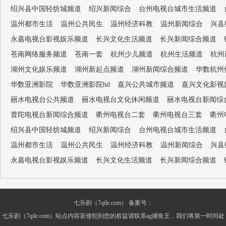
绍兴县中国轻纺城频道
绍兴新闻综合
台州电视台城市生活频道
温州都市生活
温州公共民生
温州经济科教
温州新闻综合
兴县
永嘉电视台影视娱乐频道
长兴文化生活频道
长兴新闻综合频道
苍南网络服务频道
苍南一套
杭州少儿频道
杭州生活频道
杭州
湖州文化娱乐频道
湖州新起点频道
湖州新闻综合频道
华数杭州
华数亚洲影院
华数亚洲影院hd
嘉兴公共城市频道
嘉兴文化影视
丽水电视台公共频道
丽水电视台文化休闲频道
丽水电视台新闻综
普陀电视台新闻综合频道
衢州电视台二套
衢州电视台三套
衢州
绍兴县中国轻纺城频道
绍兴新闻综合
台州电视台城市生活频道
温州都市生活
温州公共民生
温州经济科教
温州新闻综合
兴县
永嘉电视台影视娱乐频道
长兴文化生活频道
长兴新闻综合频道
七乐剧（7qile.com） 备案号：
七乐剧（7qile.com）站点内容若侵犯到您的权益请联系ag捕鱼王，我们将第一时间处