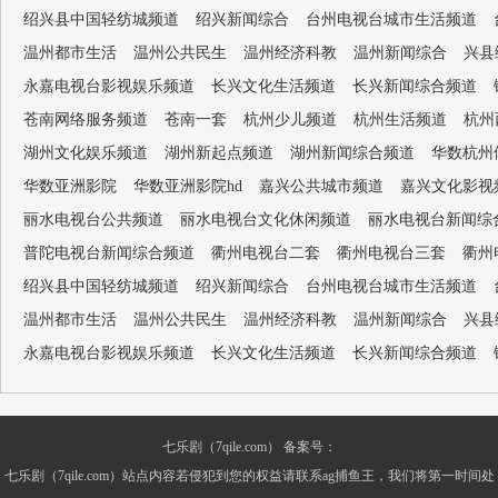
绍兴县中国轻纺城频道
绍兴新闻综合
台州电视台城市生活频道
温州都市生活
温州公共民生
温州经济科教
温州新闻综合
兴县
永嘉电视台影视娱乐频道
长兴文化生活频道
长兴新闻综合频道
苍南网络服务频道
苍南一套
杭州少儿频道
杭州生活频道
杭州
湖州文化娱乐频道
湖州新起点频道
湖州新闻综合频道
华数杭州
华数亚洲影院
华数亚洲影院hd
嘉兴公共城市频道
嘉兴文化影视
丽水电视台公共频道
丽水电视台文化休闲频道
丽水电视台新闻综
普陀电视台新闻综合频道
衢州电视台二套
衢州电视台三套
衢州
绍兴县中国轻纺城频道
绍兴新闻综合
台州电视台城市生活频道
温州都市生活
温州公共民生
温州经济科教
温州新闻综合
兴县
永嘉电视台影视娱乐频道
长兴文化生活频道
长兴新闻综合频道
七乐剧（7qile.com） 备案号：
七乐剧（7qile.com）站点内容若侵犯到您的权益请联系ag捕鱼王，我们将第一时间处