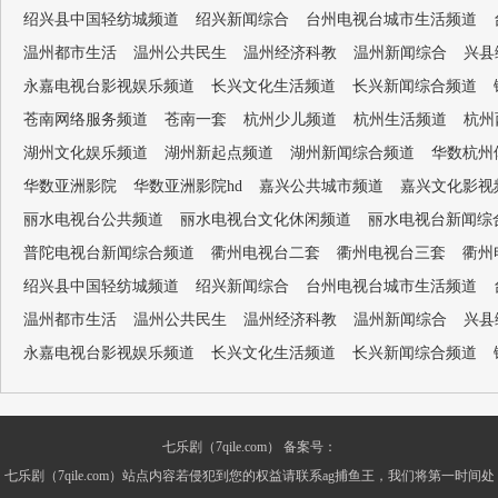
绍兴县中国轻纺城频道
绍兴新闻综合
台州电视台城市生活频道
温州都市生活
温州公共民生
温州经济科教
温州新闻综合
兴县
永嘉电视台影视娱乐频道
长兴文化生活频道
长兴新闻综合频道
苍南网络服务频道
苍南一套
杭州少儿频道
杭州生活频道
杭州
湖州文化娱乐频道
湖州新起点频道
湖州新闻综合频道
华数杭州
华数亚洲影院
华数亚洲影院hd
嘉兴公共城市频道
嘉兴文化影视
丽水电视台公共频道
丽水电视台文化休闲频道
丽水电视台新闻综
普陀电视台新闻综合频道
衢州电视台二套
衢州电视台三套
衢州
绍兴县中国轻纺城频道
绍兴新闻综合
台州电视台城市生活频道
温州都市生活
温州公共民生
温州经济科教
温州新闻综合
兴县
永嘉电视台影视娱乐频道
长兴文化生活频道
长兴新闻综合频道
七乐剧（7qile.com） 备案号：
七乐剧（7qile.com）站点内容若侵犯到您的权益请联系ag捕鱼王，我们将第一时间处