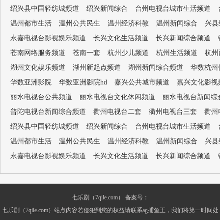
绍兴县中国轻纺城频道
绍兴新闻综合
台州电视台城市生活频道
温州都市生活
温州公共民生
温州经济科教
温州新闻综合
兴县
永嘉电视台影视娱乐频道
长兴文化生活频道
长兴新闻综合频道
苍南网络服务频道
苍南一套
杭州少儿频道
杭州生活频道
杭州
湖州文化娱乐频道
湖州新起点频道
湖州新闻综合频道
华数杭州
华数亚洲影院
华数亚洲影院hd
嘉兴公共城市频道
嘉兴文化影视
丽水电视台公共频道
丽水电视台文化休闲频道
丽水电视台新闻综
普陀电视台新闻综合频道
衢州电视台二套
衢州电视台三套
衢州
绍兴县中国轻纺城频道
绍兴新闻综合
台州电视台城市生活频道
温州都市生活
温州公共民生
温州经济科教
温州新闻综合
兴县
永嘉电视台影视娱乐频道
长兴文化生活频道
长兴新闻综合频道
七乐剧（7qile.com） 备案号：
七乐剧（7qile.com）站点内容若侵犯到您的权益请联系ag捕鱼王，我们将第一时间处