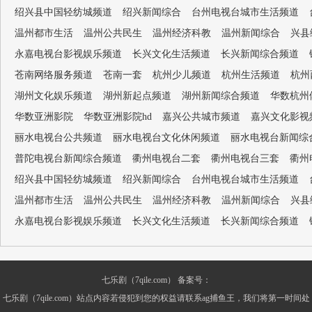
绍兴县中国轻纺城频道
绍兴新闻综合
台州电视台城市生活频道
温州都市生活
温州公共民生
温州经济科教
温州新闻综合
兴县
永嘉电视台影视娱乐频道
长兴文化生活频道
长兴新闻综合频道
苍南网络服务频道
苍南一套
杭州少儿频道
杭州生活频道
杭州
湖州文化娱乐频道
湖州新起点频道
湖州新闻综合频道
华数杭州
华数亚洲影院
华数亚洲影院hd
嘉兴公共城市频道
嘉兴文化影视
丽水电视台公共频道
丽水电视台文化休闲频道
丽水电视台新闻综
普陀电视台新闻综合频道
衢州电视台二套
衢州电视台三套
衢州
绍兴县中国轻纺城频道
绍兴新闻综合
台州电视台城市生活频道
温州都市生活
温州公共民生
温州经济科教
温州新闻综合
兴县
永嘉电视台影视娱乐频道
长兴文化生活频道
长兴新闻综合频道
七乐剧（7qile.com） 备案号：
七乐剧（7qile.com）站点内容若侵犯到您的权益请联系ag捕鱼王，我们将第一时间处