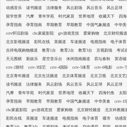
动感音乐
读书频道
法律服务
风云剧场
风云音乐
风云足球
留学世界
汽摩
青年学苑
时代家居
世界地理
收藏天下
四海
孕育指南
孕育指南
早期教育
早期教育
中国气象频道
中华美
cctv怀旧剧场
chc家庭影院
gtv游戏竞技
爱家购物
北京财经频
北京影视频道
彩民在线
茶频道
车迷频道
电视指南
电子体育
吉祥电视购物频道
教育1台
教育2台
教育3台
京视剧场
考试
天元围棋
新娱乐
星空音乐台
休闲指南频道
弈坛春秋
英语辅
cctv-2财经
cctv-3综艺
cctv-4国际
cctv-5体育
cctv-6电影
cctv
北京青年频道
北京生活频道
北京体育频道
北京卫视
北京文艺
读书频道
法律服务
风云剧场
风云音乐
风云足球
风云足球
汽摩
青年学苑
时代家居
世界地理
收藏天下
四海钓鱼
太阳
孕育指南
早期教育
早期教育
中国气象频道
中华美食
cctv-
chc家庭影院
gtv游戏竞技
爱家购物
北京财经频道
北京科教频
彩民在线
茶频道
车迷频道
电视指南
电子体育
碟市
动感音
教育2台
教育3台
京视剧场
考试在线
空中课堂
梨园
留学世