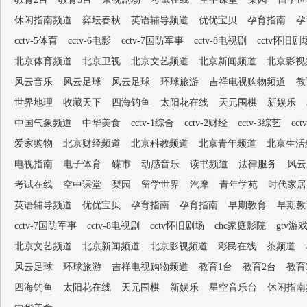
休闲指南频道
弈坛春秋
英语辅导频道
优优宝贝
孕育指南
孕
cctv-5体育
cctv-6电影
cctv-7国防军事
cctv-8电视剧
cctv怀旧剧
北京体育频道
北京卫视
北京文艺频道
北京新闻频道
北京影视
风云音乐
风云足球
风云足球
环球旅游
吉祥电视购物频道
教
世界地理
收藏天下
四海钓鱼
太阳花在线
天元围棋
新娱乐
中国气象频道
中华美食
cctv-1综合
cctv-2财经
cctv-3综艺
cc
爱家购物
北京财经频道
北京科教频道
北京青年频道
北京生活
电视指南
电子体育
碟市
动感音乐
读书频道
法律服务
风云
考试在线
空中课堂
梨园
留学世界
汽摩
青年学苑
时代家居
英语辅导频道
优优宝贝
孕育指南
孕育指南
早期教育
早期教
cctv-7国防军事
cctv-8电视剧
cctv怀旧剧场
chc家庭影院
gtv游
北京文艺频道
北京新闻频道
北京影视频道
彩民在线
茶频道
风云足球
环球旅游
吉祥电视购物频道
教育1台
教育2台
教育
四海钓鱼
太阳花在线
天元围棋
新娱乐
星空音乐台
休闲指南