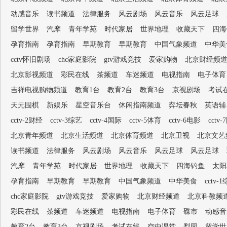
动感音乐
读书频道
法律服务
风云剧场
风云音乐
风云足球
留学世界
汽摩
青年学苑
时代家居
世界地理
收藏天下
四海
孕育指南
孕育指南
早期教育
早期教育
中国气象频道
中华美
cctv怀旧剧场
chc家庭影院
gtv游戏竞技
爱家购物
北京财经频
北京影视频道
彩民在线
茶频道
车迷频道
电视指南
电子体育
吉祥电视购物频道
教育1台
教育2台
教育3台
京视剧场
考试
天元围棋
新娱乐
星空音乐台
休闲指南频道
弈坛春秋
英语辅
cctv-2财经
cctv-3综艺
cctv-4国际
cctv-5体育
cctv-6电影
cctv
北京青年频道
北京生活频道
北京体育频道
北京卫视
北京文艺
读书频道
法律服务
风云剧场
风云音乐
风云足球
风云足球
汽摩
青年学苑
时代家居
世界地理
收藏天下
四海钓鱼
太阳
孕育指南
早期教育
早期教育
中国气象频道
中华美食
cctv-
chc家庭影院
gtv游戏竞技
爱家购物
北京财经频道
北京科教频
彩民在线
茶频道
车迷频道
电视指南
电子体育
碟市
动感音
教育2台
教育3台
京视剧场
考试在线
空中课堂
梨园
留学世