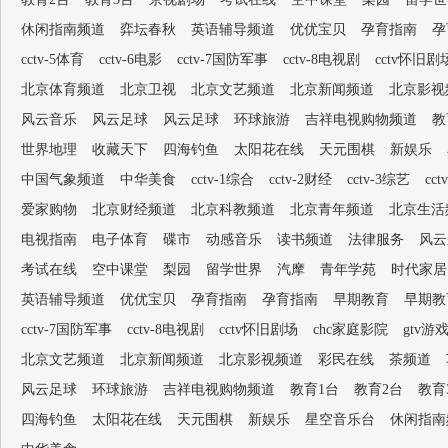
休闲指南频道
弈坛春秋
英语辅导频道
优优宝贝
孕育指南
孕
cctv-5体育
cctv-6电影
cctv-7国防军事
cctv-8电视剧
cctv怀旧剧
北京体育频道
北京卫视
北京文艺频道
北京新闻频道
北京影视
风云音乐
风云足球
风云足球
环球旅游
吉祥电视购物频道
教
世界地理
收藏天下
四海钓鱼
太阳花在线
天元围棋
新娱乐
中国气象频道
中华美食
cctv-1综合
cctv-2财经
cctv-3综艺
cc
爱家购物
北京财经频道
北京科教频道
北京青年频道
北京生活
电视指南
电子体育
碟市
动感音乐
读书频道
法律服务
风云
考试在线
空中课堂
梨园
留学世界
汽摩
青年学苑
时代家居
英语辅导频道
优优宝贝
孕育指南
孕育指南
早期教育
早期教
cctv-7国防军事
cctv-8电视剧
cctv怀旧剧场
chc家庭影院
gtv游
北京文艺频道
北京新闻频道
北京影视频道
彩民在线
茶频道
风云足球
环球旅游
吉祥电视购物频道
教育1台
教育2台
教育
四海钓鱼
太阳花在线
天元围棋
新娱乐
星空音乐台
休闲指南